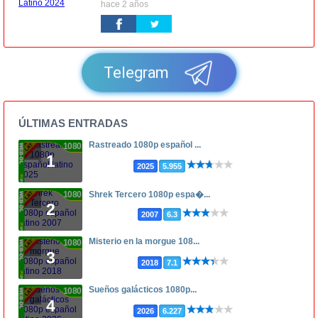
hace 2 años
Telegram
ÚLTIMAS ENTRADAS
Rastreado 1080p español ...
1080p
1
2025
5.955
1080p
Shrek Tercero 1080p espa�...
2
2007
6.3
Misterio en la morgue 108...
1080p
3
2018
7.1
Sueños galácticos 1080p...
1080p
4
2026
6.227