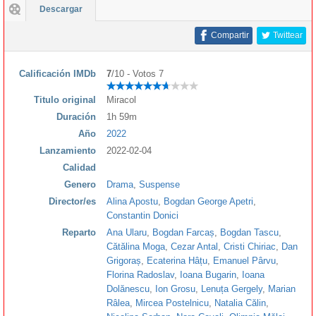
Descargar
Compartir
Twittear
Calificación IMDb
7
/10 - Votos 7
Titulo original
Miracol
Duración
1h 59m
Año
2022
Lanzamiento
2022-02-04
Calidad
Genero
Drama
,
Suspense
Director/es
Alina Apostu
,
Bogdan George Apetri
,
Constantin Donici
Reparto
Ana Ularu
,
Bogdan Farcaș
,
Bogdan Tascu
,
Cătălina Moga
,
Cezar Antal
,
Cristi Chiriac
,
Dan
Grigoraș
,
Ecaterina Hâțu
,
Emanuel Pârvu
,
Florina Radoslav
,
Ioana Bugarin
,
Ioana
Dolănescu
,
Ion Grosu
,
Lenuța Gergely
,
Marian
Râlea
,
Mircea Postelnicu
,
Natalia Călin
,