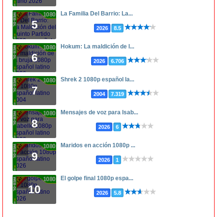
La Familia Del Barrio: La...
1080p
5
2026
8.5
Hokum: La maldición de l...
1080p
6
2026
6.706
Shrek 2 1080p español la...
1080p
7
2004
7.319
Mensajes de voz para Isab...
1080p
8
2026
6
Maridos en acción 1080p ...
1080p
9
2026
1
El golpe final 1080p espa...
1080p
10
2026
5.8