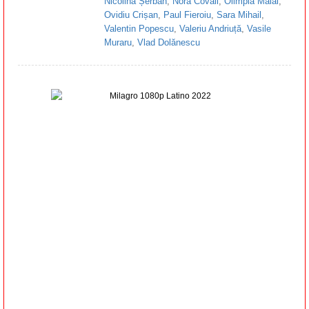
Nicolina Șerban
,
Nora Covali
,
Olimpia Mălai
,
Ovidiu Crișan
,
Paul Fieroiu
,
Sara Mihail
,
Valentin Popescu
,
Valeriu Andriuță
,
Vasile
Muraru
,
Vlad Dolănescu