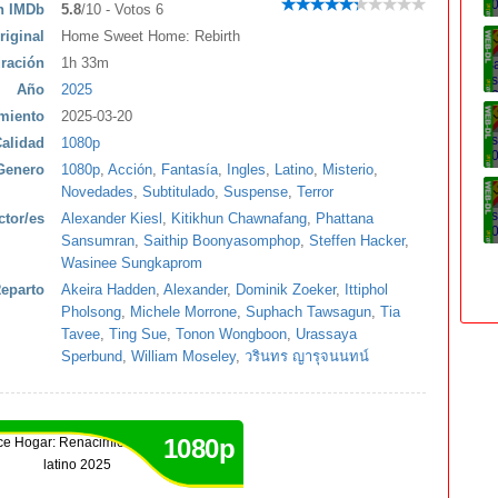
ón IMDb
5.8
/10 - Votos 6
riginal
Home Sweet Home: Rebirth
ración
1h 33m
Año
2025
miento
2025-03-20
alidad
1080p
Genero
1080p
,
Acción
,
Fantasía
,
Ingles
,
Latino
,
Misterio
,
Novedades
,
Subtitulado
,
Suspense
,
Terror
ctor/es
Alexander Kiesl
,
Kitikhun Chawnafang
,
Phattana
Sansumran
,
Saithip Boonyasomphop
,
Steffen Hacker
,
Wasinee Sungkaprom
eparto
Akeira Hadden
,
Alexander
,
Dominik Zoeker
,
Ittiphol
Pholsong
,
Michele Morrone
,
Suphach Tawsagun
,
Tia
Tavee
,
Ting Sue
,
Tonon Wongboon
,
Urassaya
Sperbund
,
William Moseley
,
วรินทร ญารุจนนทน์
1080p