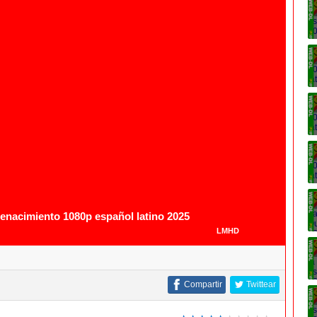
1080p
1080p
nacimiento 1080p español latino 2025
LMHD
Compartir
Twittear