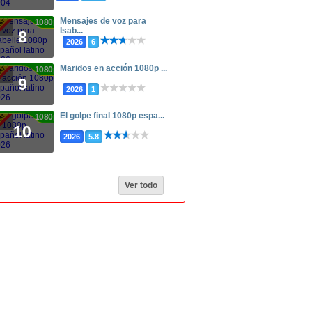
Mensajes de voz para
1080p
Isab...
8
2026
6
Maridos en acción 1080p ...
1080p
9
2026
1
El golpe final 1080p espa...
1080p
10
2026
5.8
Ver todo