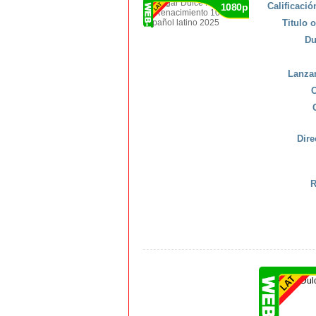
Calificaci
1080p
Titulo o
Du
Lanza
C
Dire
R