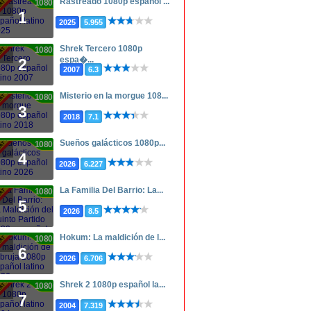
Rastreado 1080p español ...
1080p
1
2025
5.955
Shrek Tercero 1080p
1080p
espa�...
2
2007
6.3
Misterio en la morgue 108...
1080p
3
2018
7.1
Sueños galácticos 1080p...
1080p
4
2026
6.227
La Familia Del Barrio: La...
1080p
5
2026
8.5
Hokum: La maldición de l...
1080p
6
2026
6.706
Shrek 2 1080p español la...
1080p
7
2004
7.319