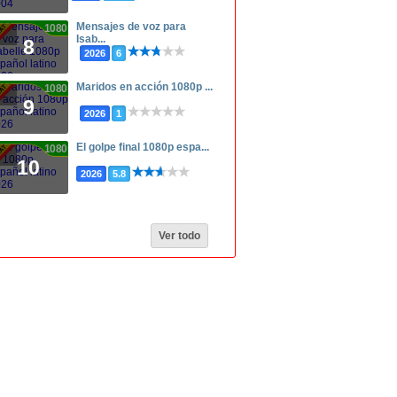
Mensajes de voz para
1080p
Isab...
8
2026
6
Maridos en acción 1080p ...
1080p
9
2026
1
El golpe final 1080p espa...
1080p
10
2026
5.8
Ver todo