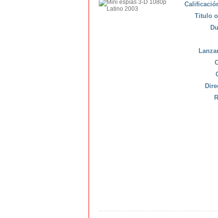
Calificaci
Titulo o
Du
Lanza
C
Dire
R