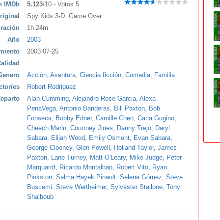
ón IMDb
5.123
/10 - Votos 5
riginal
Spy Kids 3-D: Game Over
ración
1h 24m
Año
2003
miento
2003-07-25
alidad
Genero
Acción
,
Aventura
,
Ciencia ficción
,
Comedia
,
Familia
ctor/es
Robert Rodriguez
eparto
Alan Cumming
,
Alejandro Rose-Garcia
,
Alexa
PenaVega
,
Antonio Banderas
,
Bill Paxton
,
Bob
Fonseca
,
Bobby Edner
,
Camille Chen
,
Carla Gugino
,
Cheech Marin
,
Courtney Jines
,
Danny Trejo
,
Daryl
Sabara
,
Elijah Wood
,
Emily Osment
,
Evan Sabara
,
George Clooney
,
Glen Powell
,
Holland Taylor
,
James
Paxton
,
Lane Turney
,
Matt O'Leary
,
Mike Judge
,
Peter
Marquardt
,
Ricardo Montalban
,
Robert Vito
,
Ryan
Pinkston
,
Salma Hayek Pinault
,
Selena Gómez
,
Steve
Buscemi
,
Steve Wertheimer
,
Sylvester Stallone
,
Tony
Shalhoub