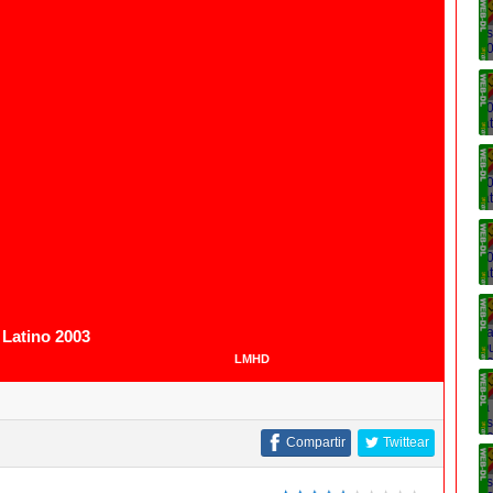
1080p
 Latino 2003
LMHD
Compartir
Twittear