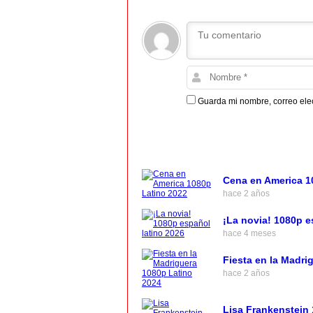
Guarda mi nombre, correo ele
Cena en America 1
hace 2 años
¡La novia! 1080p e
hace 4 meses
Fiesta en la Madri
hace 2 años
Lisa Frankenstein