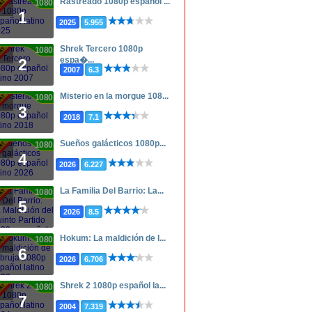
Rastreado 1080p español ...
1080p
1
2025
5.955
Shrek Tercero 1080p
1080p
espa�...
2
2007
6.3
Misterio en la morgue 108...
1080p
3
2018
7.1
Sueños galácticos 1080p...
1080p
4
2026
6.227
La Familia Del Barrio: La...
1080p
5
2026
8.5
Hokum: La maldición de l...
1080p
6
2026
6.706
Shrek 2 1080p español la...
1080p
7
2004
7.319