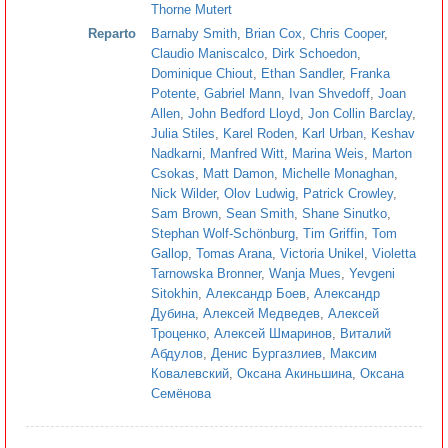
Thorne Mutert
Reparto
Barnaby Smith
,
Brian Cox
,
Chris Cooper
,
Claudio Maniscalco
,
Dirk Schoedon
,
Dominique Chiout
,
Ethan Sandler
,
Franka
Potente
,
Gabriel Mann
,
Ivan Shvedoff
,
Joan
Allen
,
John Bedford Lloyd
,
Jon Collin Barclay
,
Julia Stiles
,
Karel Roden
,
Karl Urban
,
Keshav
Nadkarni
,
Manfred Witt
,
Marina Weis
,
Marton
Csokas
,
Matt Damon
,
Michelle Monaghan
,
Nick Wilder
,
Olov Ludwig
,
Patrick Crowley
,
Sam Brown
,
Sean Smith
,
Shane Sinutko
,
Stephan Wolf-Schönburg
,
Tim Griffin
,
Tom
Gallop
,
Tomas Arana
,
Victoria Unikel
,
Violetta
Tarnowska Bronner
,
Wanja Mues
,
Yevgeni
Sitokhin
,
Александр Боев
,
Александр
Дубина
,
Алексей Медведев
,
Алексей
Троценко
,
Алексей Шмаринов
,
Виталий
Абдулов
,
Денис Бургазлиев
,
Максим
Ковалевский
,
Оксана Акиньшина
,
Оксана
Семёнова