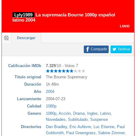
Lyly1989
La supremacía Bourne 1080p español
latino 2004
LMHD
Descargar
Compartir
Twittear
Calificación IMDb
7.329
/10 - Votos 7
Titulo original
The Bourne Supremacy
Duración
1h 48m
Año
2004
Lanzamiento
2004-07-23
Calidad
1080p
Genero
1080p
,
Acción
,
Drama
,
Ingles
,
Latino
,
Novedades
,
Subtitulado
,
Suspense
Director/es
Dan Bradley
,
Eric Aufèvre
,
Luc Etienne
,
Paul
Goldsmith
,
Paul Greengrass
,
Sabine Zimmer
,