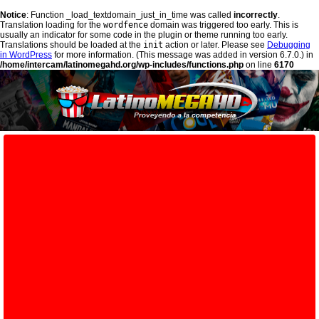
Notice
: Function _load_textdomain_just_in_time was called
incorrectly
.
Translation loading for the
wordfence
domain was triggered too early. This is
usually an indicator for some code in the plugin or theme running too early.
Translations should be loaded at the
init
action or later. Please see
Debugging
in WordPress
for more information. (This message was added in version 6.7.0.) in
/home/intercam/latinomegahd.org/wp-includes/functions.php
on line
6170