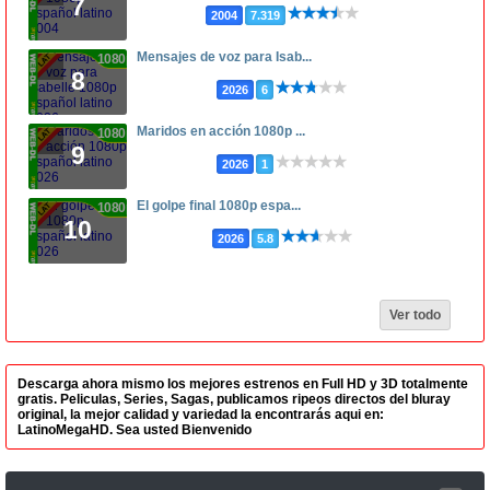
7
2004
7.319
Mensajes de voz para Isab...
1080p
8
2026
6
Maridos en acción 1080p ...
1080p
9
2026
1
El golpe final 1080p espa...
1080p
10
2026
5.8
Ver todo
Descarga ahora mismo los mejores estrenos en Full HD y 3D totalmente
gratis. Peliculas, Series, Sagas, publicamos ripeos directos del bluray
original, la mejor calidad y variedad la encontrarás aqui en:
LatinoMegaHD. Sea usted Bienvenido