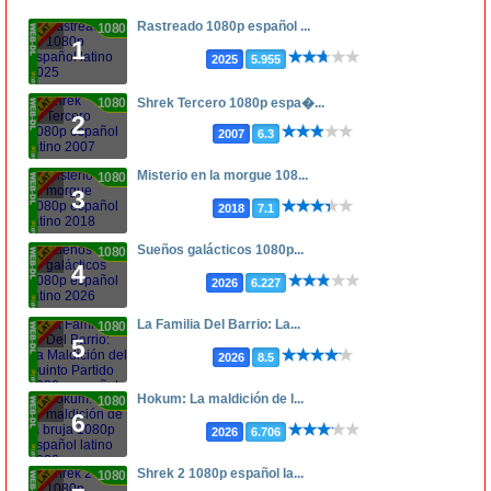
Rastreado 1080p español ...
1080p
1
2025
5.955
1080p
Shrek Tercero 1080p espa�...
2
2007
6.3
Misterio en la morgue 108...
1080p
3
2018
7.1
Sueños galácticos 1080p...
1080p
4
2026
6.227
La Familia Del Barrio: La...
1080p
5
2026
8.5
Hokum: La maldición de l...
1080p
6
2026
6.706
Shrek 2 1080p español la...
1080p