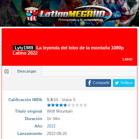
Lyly1989
La leyenda del lobo de la montaña 1080p
Latino 2022
LMHD
Descargar
Compartir
Twittear
Calificación IMDb
5.4
/10 - Votos 5
Titulo original
Wolf Mountain
Duración
1h 34m
Año
2022
Lanzamiento
2022-09-20