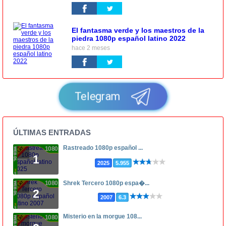
El fantasma verde y los maestros de la
piedra 1080p español latino 2022
hace 2 meses
Telegram
ÚLTIMAS ENTRADAS
Rastreado 1080p español ...
1080p
1
2025
5.955
1080p
Shrek Tercero 1080p espa�...
2
2007
6.3
Misterio en la morgue 108...
1080p