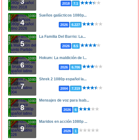
3
2018
7.1
Sueños galácticos 1080p...
1080p
4
2026
6.227
La Familia Del Barrio: La...
1080p
5
2026
8.5
Hokum: La maldición de l...
1080p
6
2026
6.706
Shrek 2 1080p español la...
1080p
7
2004
7.319
Mensajes de voz para Isab...
1080p
8
2026
6
Maridos en acción 1080p ...
1080p
9
2026
1