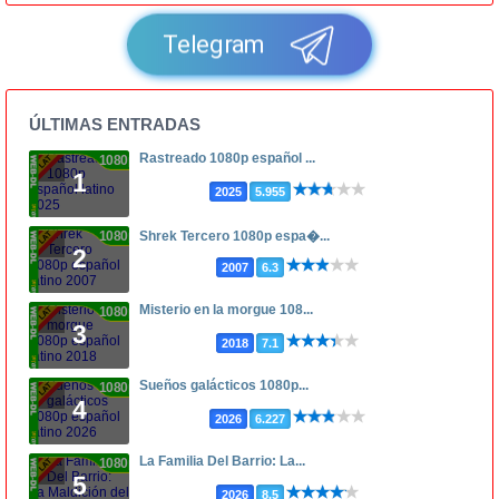
Telegram
ÚLTIMAS ENTRADAS
Rastreado 1080p español ...
1080p
1
2025
5.955
1080p
Shrek Tercero 1080p espa�...
2
2007
6.3
Misterio en la morgue 108...
1080p
3
2018
7.1
Sueños galácticos 1080p...
1080p
4
2026
6.227
La Familia Del Barrio: La...
1080p
5
2026
8.5