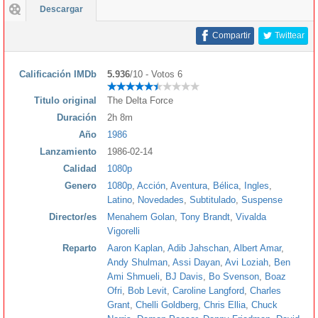
Descargar
Compartir
Twittear
Calificación IMDb
5.936
/10 - Votos 6
Titulo original
The Delta Force
Duración
2h 8m
Año
1986
Lanzamiento
1986-02-14
Calidad
1080p
Genero
1080p
,
Acción
,
Aventura
,
Bélica
,
Ingles
,
Latino
,
Novedades
,
Subtitulado
,
Suspense
Director/es
Menahem Golan
,
Tony Brandt
,
Vivalda
Vigorelli
Reparto
Aaron Kaplan
,
Adib Jahschan
,
Albert Amar
,
Andy Shulman
,
Assi Dayan
,
Avi Loziah
,
Ben
Ami Shmueli
,
BJ Davis
,
Bo Svenson
,
Boaz
Ofri
,
Bob Levit
,
Caroline Langford
,
Charles
Grant
,
Chelli Goldberg
,
Chris Ellia
,
Chuck