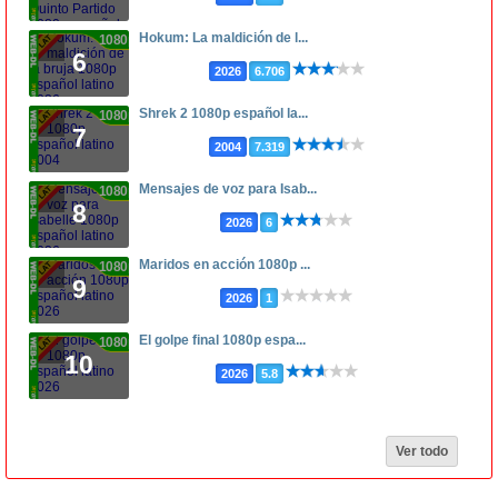
Hokum: La maldición de l...
1080p
6
2026
6.706
Shrek 2 1080p español la...
1080p
7
2004
7.319
Mensajes de voz para Isab...
1080p
8
2026
6
Maridos en acción 1080p ...
1080p
9
2026
1
El golpe final 1080p espa...
1080p
10
2026
5.8
Ver todo