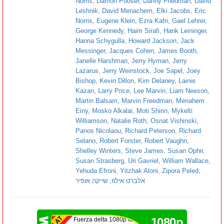
Norris
,
Damon Pooser
,
Danny Friedman
,
David
Leshnik
,
David Menachem
,
Elki Jacobs
,
Eric
Norris
,
Eugene Klein
,
Ezra Kafri
,
Gael Lehrer
,
George Kennedy
,
Haim Sirafi
,
Hank Leininger
,
Hanna Schygulla
,
Howard Jackson
,
Jack
Messinger
,
Jacques Cohen
,
James Booth
,
Janelle Harshman
,
Jerry Hyman
,
Jerry
Lazarus
,
Jerry Weinstock
,
Joe Sapel
,
Joey
Bishop
,
Kevin Dillon
,
Kim Delaney
,
Lainie
Kazan
,
Larry Price
,
Lee Marvin
,
Liam Neeson
,
Martin Balsam
,
Marvin Freedman
,
Menahem
Einy
,
Mosko Alkalai
,
Moti Shirin
,
Mykelti
Williamson
,
Natalie Roth
,
Osnat Vishinski
,
Panos Nicolaou
,
Richard Peterson
,
Richard
Selano
,
Robert Forster
,
Robert Vaughn
,
Shelley Winters
,
Steve James
,
Susan Ophir
,
Susan Strasberg
,
Uri Gavriel
,
William Wallace
,
Yehuda Efroni
,
Yitzhak Aloni
,
Zipora Peled
,
שייקה אופיר
,
אלברט אילוז
1080p