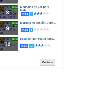
Mensajes de voz para
1080p
Isab...
8
2026
6
Maridos en acción 1080p ...
1080p
9
2026
1
El golpe final 1080p espa...
1080p
10
2026
5.8
Ver todo