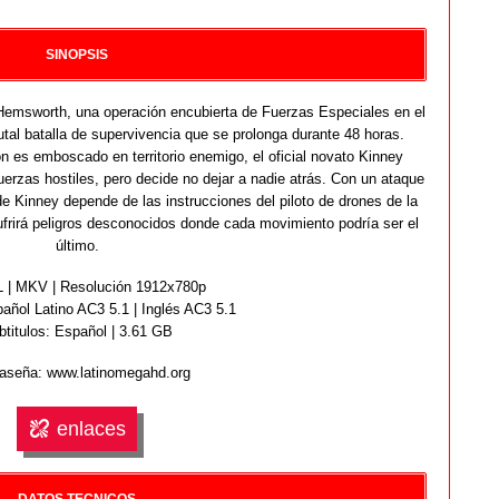
SINOPSIS
Hemsworth, una operación encubierta de Fuerzas Especiales en el
utal batalla de supervivencia que se prolonga durante 48 horas.
n es emboscado en territorio enemigo, el oficial novato Kinney
erzas hostiles, pero decide no dejar a nadie atrás. Con un ataque
e Kinney depende de las instrucciones del piloto de drones de la
frirá peligros desconocidos donde cada movimiento podría ser el
último.
| MKV | Resolución 1912x780p
añol Latino AC3 5.1 | Inglés AC3 5.1
btitulos: Español | 3.61 GB
aseña: www.latinomegahd.org
enlaces