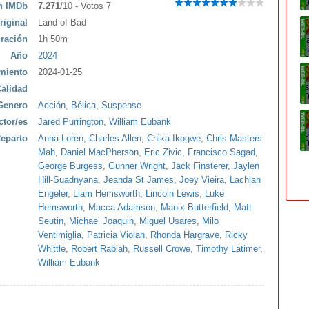
ón IMDb
7.271
/10 - Votos 7
riginal
Land of Bad
ración
1h 50m
Año
2024
miento
2024-01-25
alidad
Genero
Acción
,
Bélica
,
Suspense
ctor/es
Jared Purrington
,
William Eubank
eparto
Anna Loren
,
Charles Allen
,
Chika Ikogwe
,
Chris Masters
Mah
,
Daniel MacPherson
,
Eric Zivic
,
Francisco Sagad
,
George Burgess
,
Gunner Wright
,
Jack Finsterer
,
Jaylen
Hill-Suadnyana
,
Jeanda St James
,
Joey Vieira
,
Lachlan
Engeler
,
Liam Hemsworth
,
Lincoln Lewis
,
Luke
Hemsworth
,
Macca Adamson
,
Manix Butterfield
,
Matt
Seutin
,
Michael Joaquin
,
Miguel Usares
,
Milo
Ventimiglia
,
Patricia Violan
,
Rhonda Hargrave
,
Ricky
Whittle
,
Robert Rabiah
,
Russell Crowe
,
Timothy Latimer
,
William Eubank