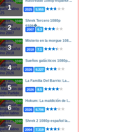
Rastreado 1080p español ...
1080p
1
2025
5.955
Shrek Tercero 1080p
1080p
espa�...
2
2007
6.3
Misterio en la morgue 108...
1080p
3
2018
7.1
Sueños galácticos 1080p...
1080p
4
2026
6.227
La Familia Del Barrio: La...
1080p
5
2026
8.5
Hokum: La maldición de l...
1080p
6
2026
6.706
Shrek 2 1080p español la...
1080p
7
2004
7.319