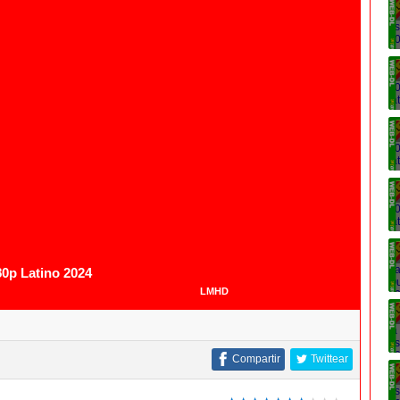
0p Latino 2024
LMHD
Compartir
Twittear