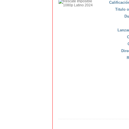
Calificaci
Titulo o
Du
Lanza
C
Dire
R