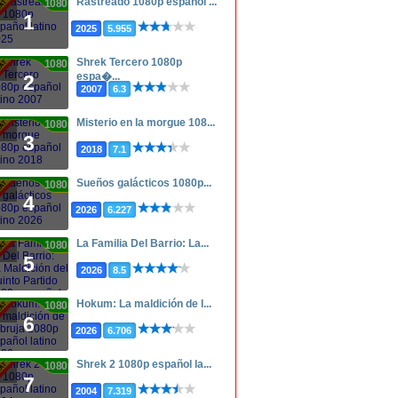
Rastreado 1080p español ...
1080p
1
2025
5.955
Shrek Tercero 1080p
1080p
espa�...
2
2007
6.3
Misterio en la morgue 108...
1080p
3
2018
7.1
Sueños galácticos 1080p...
1080p
4
2026
6.227
La Familia Del Barrio: La...
1080p
5
2026
8.5
Hokum: La maldición de l...
1080p
6
2026
6.706
Shrek 2 1080p español la...
1080p
7
2004
7.319