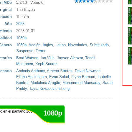
ón IMDb
5.8
/10 - Votos 6
riginal
The Bayou
ración
1h 27m
Año
2025
miento
2025-01-31
alidad
1080p
Genero
1080p
,
Acción
,
Ingles
,
Latino
,
Novedades
,
Subtitulado
,
Suspense
,
Terror
ctor/es
Brad Watson
,
Ian Villa
,
Jayson Alcazar
,
Taneli
Mustonen
,
Xeph Suarez
eparto
Andonis Anthony
,
Athena Strates
,
David Newman
,
Elisha Applebaum
,
Evan Sokol
,
Flynn Barnard
,
Isabelle
Bonfrer
,
Madalena Aragão
,
Mohammed Mansaray
,
Sarah
Priddy
,
Tayla Kovacevic-Ebong
1080p