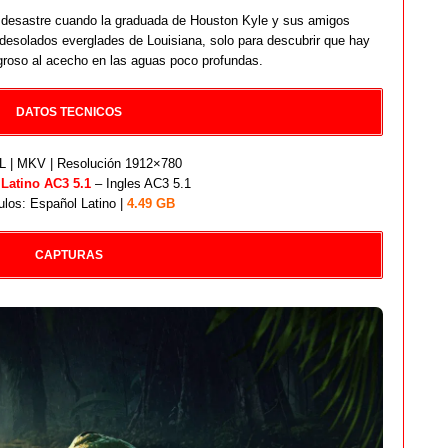
 desastre cuando la graduada de Houston Kyle y sus amigos
 desolados everglades de Louisiana, solo para descubrir que hay
roso al acecho en las aguas poco profundas.
DATOS TECNICOS
 | MKV | Resolución 1912×780
:
Latino AC3 5.1
– Ingles AC3 5.1
ulos: Español Latino |
4.49 GB
CAPTURAS