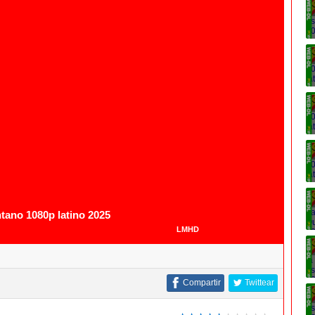
ntano 1080p latino 2025
LMHD
Compartir
Twittear