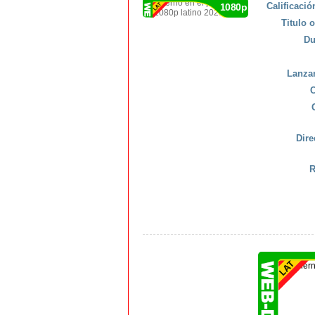
Calificaci
1080p
Titulo o
Du
Lanza
C
Dire
R