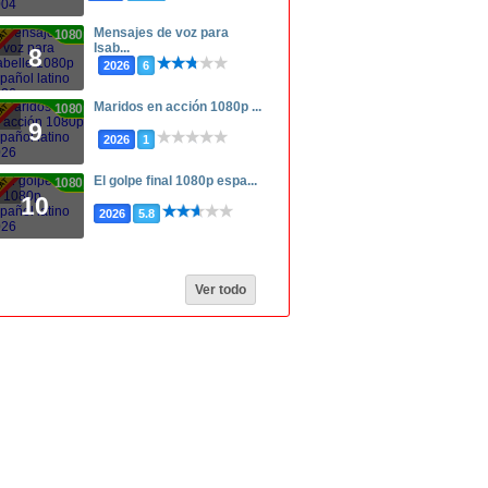
Mensajes de voz para
1080p
Isab...
8
2026
6
Maridos en acción 1080p ...
1080p
9
2026
1
El golpe final 1080p espa...
1080p
10
2026
5.8
Ver todo