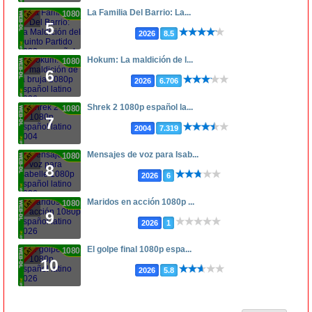
La Familia Del Barrio: La...
1080p
5
2026
8.5
Hokum: La maldición de l...
1080p
6
2026
6.706
Shrek 2 1080p español la...
1080p
7
2004
7.319
Mensajes de voz para Isab...
1080p
8
2026
6
Maridos en acción 1080p ...
1080p
9
2026
1
El golpe final 1080p espa...
1080p
10
2026
5.8