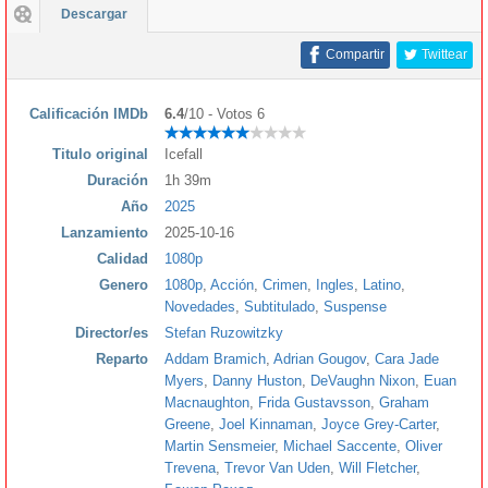
Descargar
Compartir
Twittear
Calificación IMDb
6.4
/10 - Votos 6
Titulo original
Icefall
Duración
1h 39m
Año
2025
Lanzamiento
2025-10-16
Calidad
1080p
Genero
1080p
,
Acción
,
Crimen
,
Ingles
,
Latino
,
Novedades
,
Subtitulado
,
Suspense
Director/es
Stefan Ruzowitzky
Reparto
Addam Bramich
,
Adrian Gougov
,
Cara Jade
Myers
,
Danny Huston
,
DeVaughn Nixon
,
Euan
Macnaughton
,
Frida Gustavsson
,
Graham
Greene
,
Joel Kinnaman
,
Joyce Grey-Carter
,
Martin Sensmeier
,
Michael Saccente
,
Oliver
Trevena
,
Trevor Van Uden
,
Will Fletcher
,