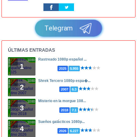
Telegram
ÚLTIMAS ENTRADAS
Rastreado 1080p español ...
1080p
1
2025
5.955
1080p
Shrek Tercero 1080p espa�...
2
2007
6.3
Misterio en la morgue 108...
1080p
3
2018
7.1
Sueños galácticos 1080p...
1080p
4
2026
6.227