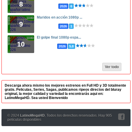
8
2026
6
Maridos en acción 1080p ...
1080p
9
2026
1
El golpe final 1080p espa...
1080p
10
2026
5.8
Ver todo
Descarga ahora mismo los mejores estrenos en Full HD y 3D totalmente
gratis. Peliculas, Series, Sagas, publicamos ripeos directos del bluray
original, la mejor calidad y variedad la encontrarás aqui en:
LatinoMegaHD. Sea usted Bienvenido
© 2024
LatinoMegaHD
, Todos los derechos reservados. Hay 905
películas disponibles