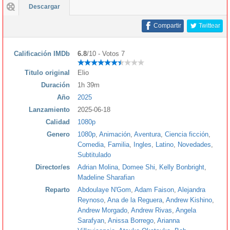
Descargar
Compartir
Twittear
Calificación IMDb
6.8
/10 - Votos 7
Titulo original
Elio
Duración
1h 39m
Año
2025
Lanzamiento
2025-06-18
Calidad
1080p
Genero
1080p
,
Animación
,
Aventura
,
Ciencia ficción
,
Comedia
,
Familia
,
Ingles
,
Latino
,
Novedades
,
Subtitulado
Director/es
Adrian Molina
,
Domee Shi
,
Kelly Bonbright
,
Madeline Sharafian
Reparto
Abdoulaye N'Gom
,
Adam Faison
,
Alejandra
Reynoso
,
Ana de la Reguera
,
Andrew Kishino
,
Andrew Morgado
,
Andrew Rivas
,
Angela
Sarafyan
,
Anissa Borrego
,
Arianna