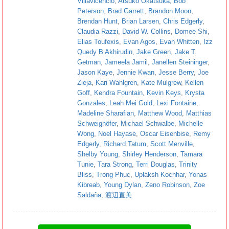
Villavicencio
,
Atsuko Okatsuka
,
Bob
Peterson
,
Brad Garrett
,
Brandon Moon
,
Brendan Hunt
,
Brian Larsen
,
Chris Edgerly
,
Claudia Razzi
,
David W. Collins
,
Domee Shi
,
Elias Toufexis
,
Evan Agos
,
Evan Whitten
,
Izz
Quedy B Akhirudin
,
Jake Green
,
Jake T.
Getman
,
Jameela Jamil
,
Janellen Steininger
,
Jason Kaye
,
Jennie Kwan
,
Jesse Berry
,
Joe
Zieja
,
Kari Wahlgren
,
Kate Mulgrew
,
Kellen
Goff
,
Kendra Fountain
,
Kevin Keys
,
Krysta
Gonzales
,
Leah Mei Gold
,
Lexi Fontaine
,
Madeline Sharafian
,
Matthew Wood
,
Matthias
Schweighöfer
,
Michael Schwalbe
,
Michelle
Wong
,
Noel Hayase
,
Oscar Eisenbise
,
Remy
Edgerly
,
Richard Tatum
,
Scott Menville
,
Shelby Young
,
Shirley Henderson
,
Tamara
Tunie
,
Tara Strong
,
Terri Douglas
,
Trinity
Bliss
,
Trong Phuc
,
Uplaksh Kochhar
,
Yonas
Kibreab
,
Young Dylan
,
Zeno Robinson
,
Zoe
Saldaña
,
渡辺直美