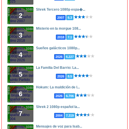
1080p
Shrek Tercero 1080p espa�...
2
2007
6.3
Misterio en la morgue 108...
1080p
3
2018
7.1
Sueños galácticos 1080p...
1080p
4
2026
6.227
La Familia Del Barrio: La...
1080p
5
2026
8.5
Hokum: La maldición de l...
1080p
6
2026
6.706
Shrek 2 1080p español la...
1080p
7
2004
7.319
Mensajes de voz para Isab...
1080p