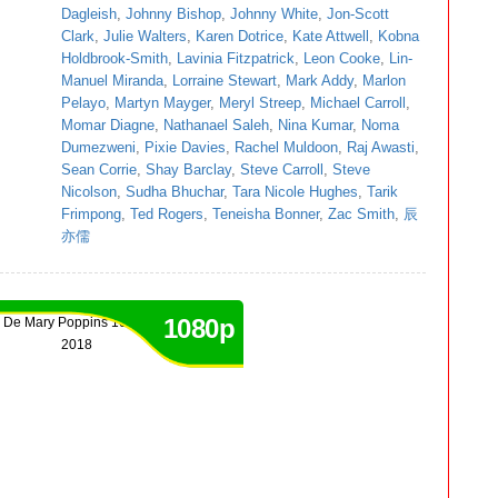
Dagleish
,
Johnny Bishop
,
Johnny White
,
Jon-Scott
Clark
,
Julie Walters
,
Karen Dotrice
,
Kate Attwell
,
Kobna
Holdbrook-Smith
,
Lavinia Fitzpatrick
,
Leon Cooke
,
Lin-
Manuel Miranda
,
Lorraine Stewart
,
Mark Addy
,
Marlon
Pelayo
,
Martyn Mayger
,
Meryl Streep
,
Michael Carroll
,
Momar Diagne
,
Nathanael Saleh
,
Nina Kumar
,
Noma
Dumezweni
,
Pixie Davies
,
Rachel Muldoon
,
Raj Awasti
,
Sean Corrie
,
Shay Barclay
,
Steve Carroll
,
Steve
Nicolson
,
Sudha Bhuchar
,
Tara Nicole Hughes
,
Tarik
Frimpong
,
Ted Rogers
,
Teneisha Bonner
,
Zac Smith
,
辰
亦儒
1080p