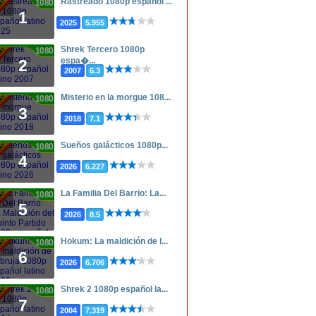
Rastreado 1080p español ...
1080p
1
2025
5.955
Shrek Tercero 1080p
1080p
espa�...
2
2007
6.3
Misterio en la morgue 108...
1080p
3
2018
7.1
Sueños galácticos 1080p...
1080p
4
2026
6.227
La Familia Del Barrio: La...
1080p
5
2026
8.5
Hokum: La maldición de l...
1080p
6
2026
6.706
Shrek 2 1080p español la...
1080p
7
2004
7.319