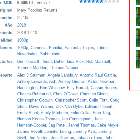
ón IMDb
6.508
/10 - Votos 7
riginal
Mary Poppins Returns
ración
2h 10m
Año
2018
miento
2018-12-13
alidad
1080p
Genero
1080p
,
Comedia
,
Familia
,
Fantasía
,
Ingles
,
Latino
,
Novedades
,
Subtitulado
ctor/es
Ben Howarth
,
Grant Butler
,
Lisa Vick
,
Rob Marshall
,
Terence Madden
,
Thomas Napper
eparto
Alex J Sturman
,
Angela Lansbury
,
Antonio Raul Garcia
,
Antony Edwards
,
Ash
,
Ashley Birchall
,
Aston Newman
Hannington
,
Ben Whishaw
,
Billy Barratt
,
Cassie Rogers
,
Charles Ruhrmund
,
Chris O'Dowd
,
Christian Dixon
,
Christopher Godwin
,
Christopher Scott
,
Colin Firth
,
Craig
Stein
,
David Warner
,
Dick Van Dyke
,
Edward Hibbert
,
Emily Blunt
,
Emily Mortimer
,
Felix Collar
,
Fran Targ
,
Hannah Kenna-Thomas
,
Ian Conningham
,
Jack
Harrison-Cooper
,
Jag Patel
,
Jahrel Thomas
,
Jake Moyle
,
James Revell
,
Jennifer Leung
,
Jeremy Azis
,
Jeremy
Swift
,
Jim Norton
,
Joel Dawson
,
Johanna Thea
,
John