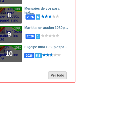
Mensajes de voz para
1080p
Isab...
8
2026
6
Maridos en acción 1080p ...
1080p
9
2026
1
El golpe final 1080p espa...
1080p
10
2026
5.8
Ver todo