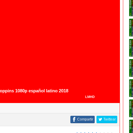
ppins 1080p español latino 2018
LMHD
Compartir
Twittear