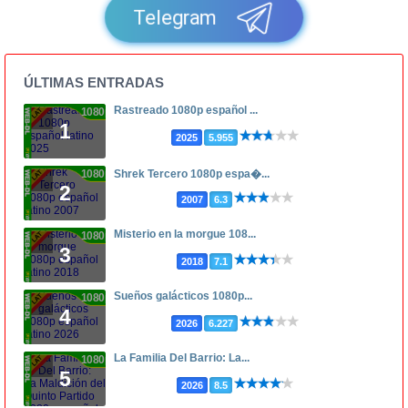
Telegram
ÚLTIMAS ENTRADAS
Rastreado 1080p español ...
1080p
1
2025
5.955
1080p
Shrek Tercero 1080p espa�...
2
2007
6.3
Misterio en la morgue 108...
1080p
3
2018
7.1
Sueños galácticos 1080p...
1080p
4
2026
6.227
La Familia Del Barrio: La...
1080p
5
2026
8.5