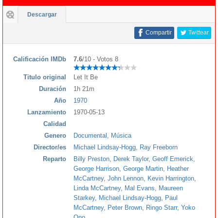
Descargar
Compartir
Twittear
Calificación IMDb
7.6
/10 - Votos 8
Titulo original
Let It Be
Duración
1h 21m
Año
1970
Lanzamiento
1970-05-13
Calidad
Genero
Documental
,
Música
Director/es
Michael Lindsay-Hogg
,
Ray Freeborn
Reparto
Billy Preston
,
Derek Taylor
,
Geoff Emerick
,
George Harrison
,
George Martin
,
Heather
McCartney
,
John Lennon
,
Kevin Harrington
,
Linda McCartney
,
Mal Evans
,
Maureen
Starkey
,
Michael Lindsay-Hogg
,
Paul
McCartney
,
Peter Brown
,
Ringo Starr
,
Yoko
Ono