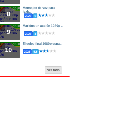
Mensajes de voz para
1080p
Isab...
8
2026
6
Maridos en acción 1080p ...
1080p
9
2026
1
El golpe final 1080p espa...
1080p
10
2026
5.8
Ver todo