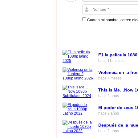
Guarda mi nombre, correo ele
F1 la película 1080
hace 11 meses
Violencia en la fro
hace 4 meses
This Is Me…Now 10
hace 2 años
El poder de zeus 1
hace 2 años
Después de la mue
hace 2 años