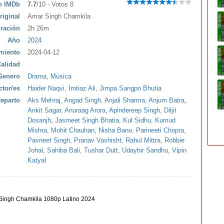
ón IMDb
7.7
/10 - Votos 8
riginal
Amar Singh Chamkila
ración
2h 26m
Año
2024
miento
2024-04-12
alidad
Genero
Drama
,
Música
ctor/es
Haider Naqvi
,
Imtiaz Ali
,
Jimpa Sangpo Bhutia
eparto
Aks Mehraj
,
Angad Singh
,
Anjali Sharma
,
Anjum Batra
,
Ankit Sagar
,
Anuraag Arora
,
Apindereep Singh
,
Diljit
Dosanjh
,
Jasmeet Singh Bhatia
,
Kul Sidhu
,
Kumud
Mishra
,
Mohit Chauhan
,
Nisha Bano
,
Parineeti Chopra
,
Pavneet Singh
,
Pranav Vashisht
,
Rahul Mittra
,
Robbie
Johal
,
Sahiba Bali
,
Tushar Dutt
,
Udaybir Sandhu
,
Vipin
Katyal