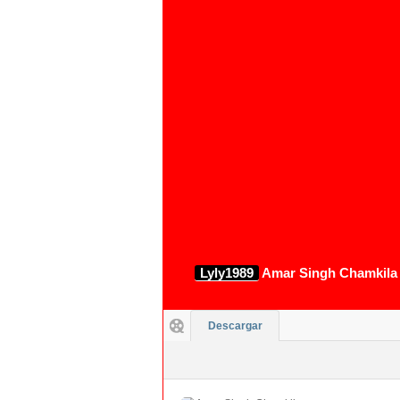
1080p
Lyly1989
Amar Singh Chamkila 
Descargar