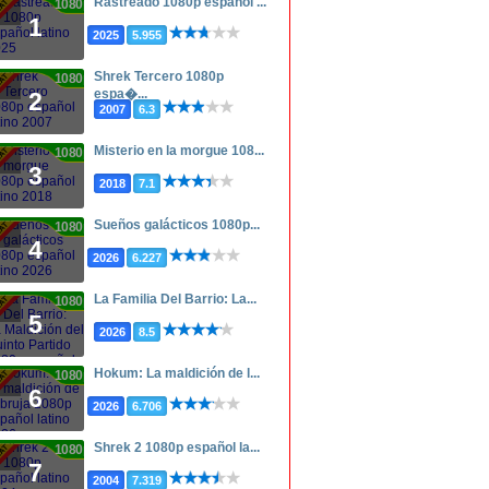
Rastreado 1080p español ...
1080p
1
2025
5.955
Shrek Tercero 1080p
1080p
espa�...
2
2007
6.3
Misterio en la morgue 108...
1080p
3
2018
7.1
Sueños galácticos 1080p...
1080p
4
2026
6.227
La Familia Del Barrio: La...
1080p
5
2026
8.5
Hokum: La maldición de l...
1080p
6
2026
6.706
Shrek 2 1080p español la...
1080p
7
2004
7.319