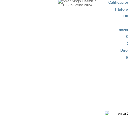
Calificaci
Titulo o
Du
Lanza
C
Dire
R