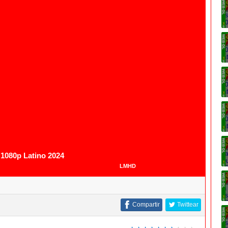
1080p
1080p Latino 2024
LMHD
Compartir
Twittear