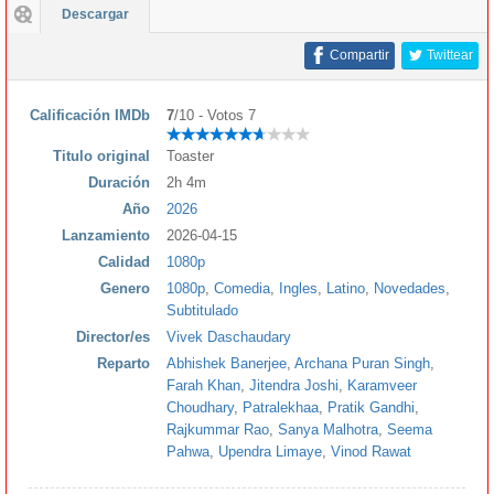
Descargar
Compartir
Twittear
Calificación IMDb
7
/10 - Votos 7
Titulo original
Toaster
Duración
2h 4m
Año
2026
Lanzamiento
2026-04-15
Calidad
1080p
Genero
1080p
,
Comedia
,
Ingles
,
Latino
,
Novedades
,
Subtitulado
Director/es
Vivek Daschaudary
Reparto
Abhishek Banerjee
,
Archana Puran Singh
,
Farah Khan
,
Jitendra Joshi
,
Karamveer
Choudhary
,
Patralekhaa
,
Pratik Gandhi
,
Rajkummar Rao
,
Sanya Malhotra
,
Seema
Pahwa
,
Upendra Limaye
,
Vinod Rawat