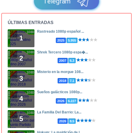
Telegram
ÚLTIMAS ENTRADAS
Rastreado 1080p español ...
1080p
1
2025
5.955
1080p
Shrek Tercero 1080p espa�...
2
2007
6.3
Misterio en la morgue 108...
1080p
3
2018
7.1
Sueños galácticos 1080p...
1080p
4
2026
6.227
La Familia Del Barrio: La...
1080p
5
2026
8.5
Hokum: La maldición de l...
1080p