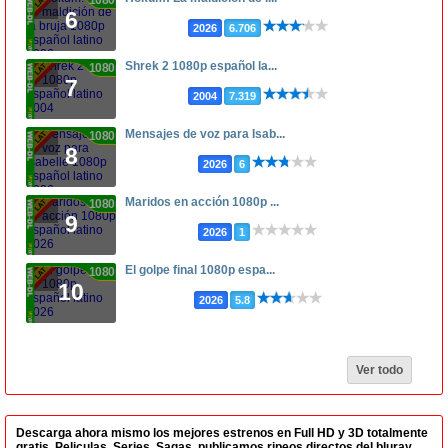
6
2026
6.706
Shrek 2 1080p español la...
1080p
7
2004
7.319
Mensajes de voz para Isab...
1080p
8
2026
6
Maridos en acción 1080p ...
1080p
9
2026
1
El golpe final 1080p espa...
1080p
10
2026
5.8
Ver todo
Descarga ahora mismo los mejores estrenos en Full HD y 3D totalmente
gratis. Peliculas, Series, Sagas, publicamos ripeos directos del bluray