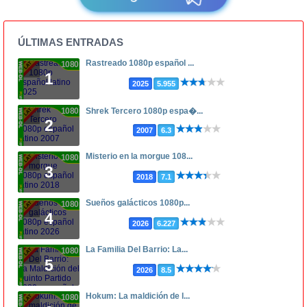
ÚLTIMAS ENTRADAS
Rastreado 1080p español ...
1080p
1
2025
5.955
1080p
Shrek Tercero 1080p espa�...
2
2007
6.3
Misterio en la morgue 108...
1080p
3
2018
7.1
Sueños galácticos 1080p...
1080p
4
2026
6.227
La Familia Del Barrio: La...
1080p
5
2026
8.5
Hokum: La maldición de l...
1080p