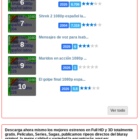
6
2026
6.706
Shrek 2 1080p español la...
1080p
7
2004
7.319
Mensajes de voz para Isab...
1080p
8
2026
6
Maridos en acción 1080p ...
1080p
9
2026
1
El golpe final 1080p espa...
1080p
10
2026
5.8
Ver todo
Descarga ahora mismo los mejores estrenos en Full HD y 3D totalmente
gratis. Peliculas, Series, Sagas, publicamos ripeos directos del bluray
original, la mejor calidad y variedad la encontrarás aqui en: