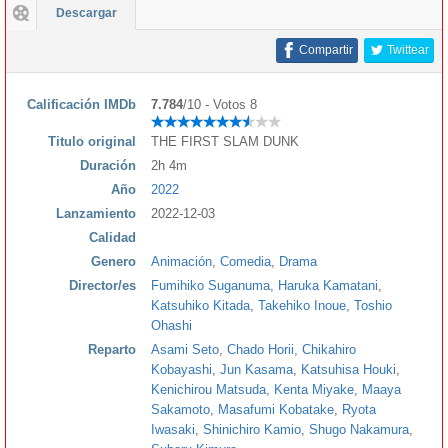
Descargar
Compartir
Twittear
Calificación IMDb
7.784
/10 - Votos 8
Titulo original
THE FIRST SLAM DUNK
Duración
2h 4m
Año
2022
Lanzamiento
2022-12-03
Calidad
Genero
Animación
,
Comedia
,
Drama
Director/es
Fumihiko Suganuma
,
Haruka Kamatani
,
Katsuhiko Kitada
,
Takehiko Inoue
,
Toshio
Ohashi
Reparto
Asami Seto
,
Chado Horii
,
Chikahiro
Kobayashi
,
Jun Kasama
,
Katsuhisa Houki
,
Kenichirou Matsuda
,
Kenta Miyake
,
Maaya
Sakamoto
,
Masafumi Kobatake
,
Ryota
Iwasaki
,
Shinichiro Kamio
,
Shugo Nakamura
,