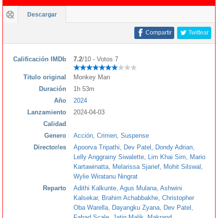
Descargar
Compartir
Twittear
Calificación IMDb
7.2
/10 - Votos 7
Titulo original
Monkey Man
Duración
1h 53m
Año
2024
Lanzamiento
2024-04-03
Calidad
Genero
Acción
,
Crimen
,
Suspense
Director/es
Apoorva Tripathi
,
Dev Patel
,
Dondy Adrian
,
Lelly Anggrainy Siwalette
,
Lim Khai Sim
,
Mario
Kartawinatta
,
Melarissa Sjarief
,
Mohit Silswal
,
Wylie Wiratanu Ningrat
Reparto
Adithi Kalkunte
,
Agus Mulana
,
Ashwini
Kalsekar
,
Brahim Achabbakhe
,
Christopher
Oba Warella
,
Dayangku Zyana
,
Dev Patel
,
Fahad Scale
,
Jatin Malik
,
Makrand