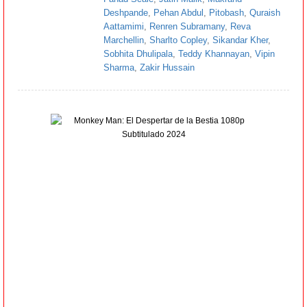
Deshpande
,
Pehan Abdul
,
Pitobash
,
Quraish
Aattamimi
,
Renren Subramany
,
Reva
Marchellin
,
Sharlto Copley
,
Sikandar Kher
,
Sobhita Dhulipala
,
Teddy Khannayan
,
Vipin
Sharma
,
Zakir Hussain