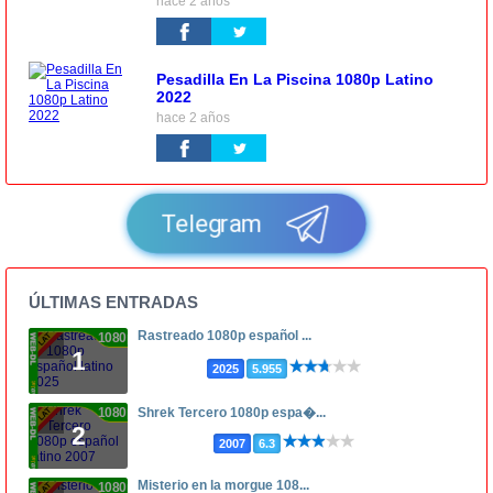
hace 2 años
Pesadilla En La Piscina 1080p Latino
2022
hace 2 años
Telegram
ÚLTIMAS ENTRADAS
Rastreado 1080p español ...
1080p
1
2025
5.955
1080p
Shrek Tercero 1080p espa�...
2
2007
6.3
Misterio en la morgue 108...
1080p