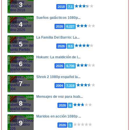
3
2018
7.1
Sueños galácticos 1080p...
1080p
4
2026
6.227
La Familia Del Barrio: La...
1080p
5
2026
8.5
Hokum: La maldición de l...
1080p
6
2026
6.706
Shrek 2 1080p español la...
1080p
7
2004
7.319
Mensajes de voz para Isab...
1080p
8
2026
6
Maridos en acción 1080p ...
1080p
9
2026
1