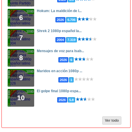
Hokum: La maldición de l...
1080p
6
2026
6.706
Shrek 2 1080p español la...
1080p
7
2004
7.319
Mensajes de voz para Isab...
1080p
8
2026
6
Maridos en acción 1080p ...
1080p
9
2026
1
El golpe final 1080p espa...
1080p
10
2026
5.8
Ver todo