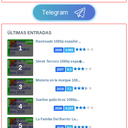
Telegram
ÚLTIMAS ENTRADAS
Rastreado 1080p español ...
1080p
1
2025
5.955
1080p
Shrek Tercero 1080p espa�...
2
2007
6.3
Misterio en la morgue 108...
1080p
3
2018
7.1
Sueños galácticos 1080p...
1080p
4
2026
6.227
La Familia Del Barrio: La...
1080p
5
2026
8.5