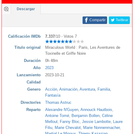
Descargar
Compartir
Twittear
Calificación IMDb
7.337
/10 - Votos 7
Titulo original
Miraculous World : Paris, Les Aventures de
Toxinelle et Griffe Noire
Duración
0h 48m
Año
2023
Lanzamiento
2023-10-21
Calidad
Genero
Acción
,
Animación
,
Aventura
,
Familia
,
Fantasía
Director/es
Thomas Astruc
Reparto
Alexandre N'Guyen
,
Annouck Hautbois
,
Antoine Tomé
,
Benjamin Bollen
,
Céline
Melloul
,
Fanny Bloc
,
Jessie Lambotte
,
Laure
Filiu
,
Marie Chevalot
,
Marie Nonnenmacher
,
Martial Le Minoux
,
Thierry Kazazian