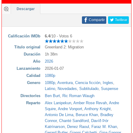
Descargar
Compartir
Twittear
Calificación IMDb
6.4
/10 - Votos 6
Titulo original
Greenland 2: Migration
Duración
1h 38m
Año
2026
Lanzamiento
2026-01-07
Calidad
1080p
Genero
1080p
,
Aventura
,
Ciencia ficción
,
Ingles
,
Latino
,
Novedades
,
Subtitulado
,
Suspense
Director/es
Ben Burt
,
Ric Roman Waugh
Reparto
Alex Lanipekun
,
Amber Rose Revah
,
Andre
Squire
,
Andre Vonport
,
Anthony Knight
,
Antonio De Lima
,
Beruce Khan
,
Bradley
Connor
,
Chanté Sandiford
,
Davíð Þór
Katrínarson
,
Denez Raoul
,
Faraz M. Khan
,
Gerard Butler
,
Gianni Calchetti
,
Gina Gangar
,