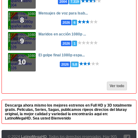
2004
7.319
Mensajes de voz para Isab...
1080p
8
2026
6
Maridos en acción 1080p ...
1080p
9
2026
1
El golpe final 1080p espa...
1080p
10
2026
5.8
Ver todo
Descarga ahora mismo los mejores estrenos en Full HD y 3D totalmente
gratis. Peliculas, Series, Sagas, publicamos ripeos directos del bluray
original, la mejor calidad y variedad la encontrarás aqui en:
LatinoMegaHD. Sea usted Bienvenido
© 2024
LatinoMegaHD
, Todos los derechos reservados. Hay 905