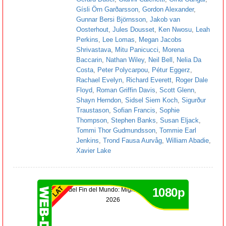
Gísli Örn Garðarsson
,
Gordon Alexander
,
Gunnar Bersi Björnsson
,
Jakob van
Oosterhout
,
Jules Dousset
,
Ken Nwosu
,
Leah
Perkins
,
Lee Lomas
,
Megan Jacobs
Shrivastava
,
Mitu Panicucci
,
Morena
Baccarin
,
Nathan Wiley
,
Neil Bell
,
Nelia Da
Costa
,
Peter Polycarpou
,
Pétur Eggerz
,
Rachael Evelyn
,
Richard Everett
,
Roger Dale
Floyd
,
Roman Griffin Davis
,
Scott Glenn
,
Shayn Herndon
,
Sidsel Siem Koch
,
Sigurður
Traustason
,
Sofian Francis
,
Sophie
Thompson
,
Stephen Banks
,
Susan Eljack
,
Tommi Thor Gudmundsson
,
Tommie Earl
Jenkins
,
Trond Fausa Aurvåg
,
William Abadie
,
Xavier Lake
1080p