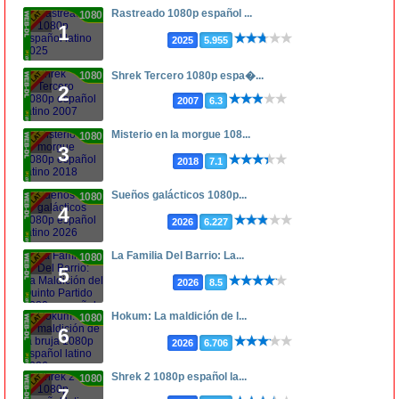
Rastreado 1080p español ...
1080p
1
2025
5.955
1080p
Shrek Tercero 1080p espa�...
2
2007
6.3
Misterio en la morgue 108...
1080p
3
2018
7.1
Sueños galácticos 1080p...
1080p
4
2026
6.227
La Familia Del Barrio: La...
1080p
5
2026
8.5
Hokum: La maldición de l...
1080p
6
2026
6.706
Shrek 2 1080p español la...
1080p
7