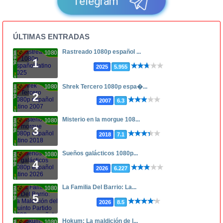
Telegram
ÚLTIMAS ENTRADAS
Rastreado 1080p español ...
1080p
1
2025
5.955
1080p
Shrek Tercero 1080p espa�...
2
2007
6.3
Misterio en la morgue 108...
1080p
3
2018
7.1
Sueños galácticos 1080p...
1080p
4
2026
6.227
La Familia Del Barrio: La...
1080p
5
2026
8.5
Hokum: La maldición de l...
1080p