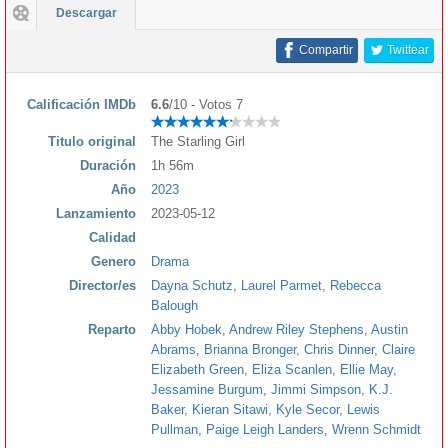
Descargar
Compartir
Twittear
Calificación IMDb
6.6
/10 - Votos 7
Titulo original
The Starling Girl
Duración
1h 56m
Año
2023
Lanzamiento
2023-05-12
Calidad
Genero
Drama
Director/es
Dayna Schutz
,
Laurel Parmet
,
Rebecca
Balough
Reparto
Abby Hobek
,
Andrew Riley Stephens
,
Austin
Abrams
,
Brianna Bronger
,
Chris Dinner
,
Claire
Elizabeth Green
,
Eliza Scanlen
,
Ellie May
,
Jessamine Burgum
,
Jimmi Simpson
,
K.J.
Baker
,
Kieran Sitawi
,
Kyle Secor
,
Lewis
Pullman
,
Paige Leigh Landers
,
Wrenn Schmidt