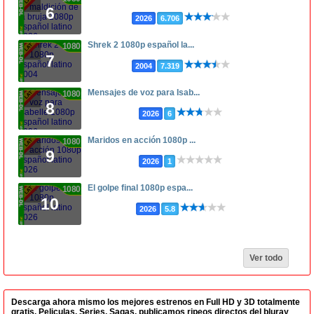
6
2026
6.706
Shrek 2 1080p español la...
1080p
7
2004
7.319
Mensajes de voz para Isab...
1080p
8
2026
6
Maridos en acción 1080p ...
1080p
9
2026
1
El golpe final 1080p espa...
1080p
10
2026
5.8
Ver todo
Descarga ahora mismo los mejores estrenos en Full HD y 3D totalmente
gratis. Peliculas, Series, Sagas, publicamos ripeos directos del bluray