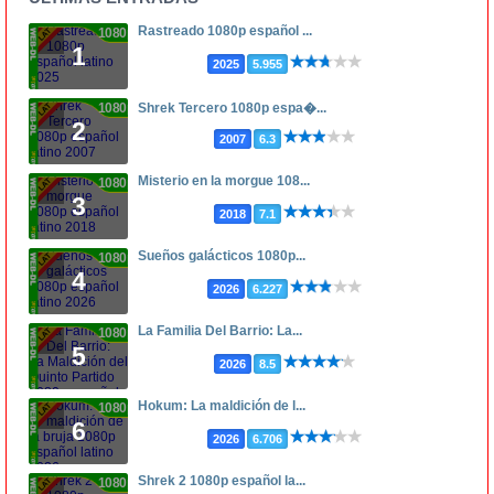
Rastreado 1080p español ...
1080p
1
2025
5.955
1080p
Shrek Tercero 1080p espa�...
2
2007
6.3
Misterio en la morgue 108...
1080p
3
2018
7.1
Sueños galácticos 1080p...
1080p
4
2026
6.227
La Familia Del Barrio: La...
1080p
5
2026
8.5
Hokum: La maldición de l...
1080p
6
2026
6.706
Shrek 2 1080p español la...
1080p