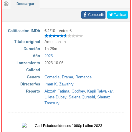
Descargar
Compartir
Twittear
Calificación IMDb
6.1
/10 - Votos 6
Titulo original
Americanish
Duración
1h 28m
Año
2023
Lanzamiento
2023-10-06
Calidad
Genero
Comedia
,
Drama
,
Romance
Director/es
Iman K. Zawahry
Reparto
Aizzah Fatima
,
Godfrey
,
Kapil Talwalkar
,
Lillete Dubey
,
Salena Qureshi
,
Shenaz
Treasury