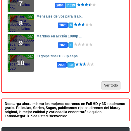
7
2004
7.319
Mensajes de voz para Isab...
1080p
8
2026
6
Maridos en acción 1080p ...
1080p
9
2026
1
El golpe final 1080p espa...
1080p
10
2026
5.8
Ver todo
Descarga ahora mismo los mejores estrenos en Full HD y 3D totalmente
gratis. Peliculas, Series, Sagas, publicamos ripeos directos del bluray
original, la mejor calidad y variedad la encontrarás aqui en:
LatinoMegaHD. Sea usted Bienvenido