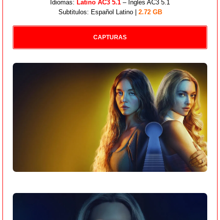
Idiomas:
Latino AC3 5.1
– Ingles AC3 5.1
Subtitulos: Español Latino |
2.72 GB
CAPTURAS