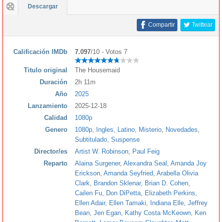
Descargar
Compartir
Twittear
Calificación IMDb
7.097
/10 - Votos 7
Titulo original
The Housemaid
Duración
2h 11m
Año
2025
Lanzamiento
2025-12-18
Calidad
1080p
Genero
1080p
,
Ingles
,
Latino
,
Misterio
,
Novedades
,
Subtitulado
,
Suspense
Director/es
Artist W. Robinson
,
Paul Feig
Reparto
Alaina Surgener
,
Alexandra Seal
,
Amanda Joy
Erickson
,
Amanda Seyfried
,
Arabella Olivia
Clark
,
Brandon Sklenar
,
Brian D. Cohen
,
Cailen Fu
,
Don DiPetta
,
Elizabeth Perkins
,
Ellen Adair
,
Ellen Tamaki
,
Indiana Elle
,
Jeffrey
Bean
,
Jen Egan
,
Kathy Costa McKeown
,
Ken