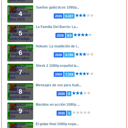
Sueños galácticos 1080p...
1080p
4
2026
6.227
La Familia Del Barrio: La...
1080p
5
2026
8.5
Hokum: La maldición de l...
1080p
6
2026
6.706
Shrek 2 1080p español la...
1080p
7
2004
7.319
Mensajes de voz para Isab...
1080p
8
2026
6
Maridos en acción 1080p ...
1080p
9
2026
1
El golpe final 1080p espa...
1080p