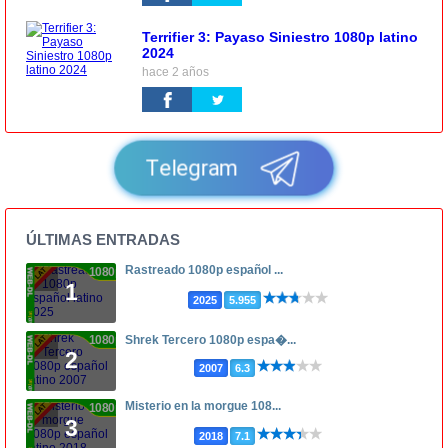
Terrifier 3: Payaso Siniestro 1080p latino
2024
hace 2 años
Telegram
ÚLTIMAS ENTRADAS
Rastreado 1080p español ...
1080p
1
2025
5.955
1080p
Shrek Tercero 1080p espa�...
2
2007
6.3
Misterio en la morgue 108...
1080p
3
2018
7.1