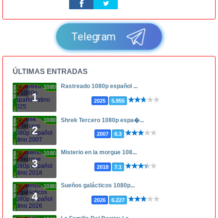
Telegram
ÚLTIMAS ENTRADAS
Rastreado 1080p español ...
1080p
1
2025
5.955
1080p
Shrek Tercero 1080p espa�...
2
2007
6.3
Misterio en la morgue 108...
1080p
3
2018
7.1
Sueños galácticos 1080p...
1080p
4
2026
6.227