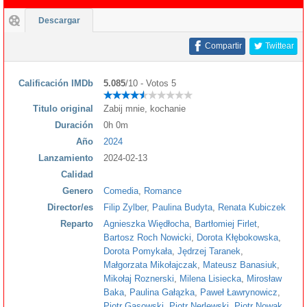
Descargar
Compartir
Twittear
Calificación IMDb
5.085
/10 - Votos 5
Titulo original
Zabij mnie, kochanie
Duración
0h 0m
Año
2024
Lanzamiento
2024-02-13
Calidad
Genero
Comedia
,
Romance
Director/es
Filip Zylber
,
Paulina Budyta
,
Renata Kubiczek
Reparto
Agnieszka Więdłocha
,
Bartłomiej Firlet
,
Bartosz Roch Nowicki
,
Dorota Kłębokowska
,
Dorota Pomykała
,
Jędrzej Taranek
,
Małgorzata Mikołajczak
,
Mateusz Banasiuk
,
Mikołaj Roznerski
,
Milena Lisiecka
,
Mirosław
Baka
,
Paulina Gałązka
,
Paweł Ławrynowicz
,
Piotr Gąsowski
,
Piotr Nerlewski
,
Piotr Nowak
,