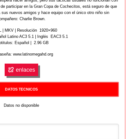
y espera hacer amigos, pero sus tácticas usuales no funcionan con
a de participar en la Gran Copa de Cochecitos, está seguro de que
a sus nuevos amigos y hace equipo con el único otro niño sin
ompañero: Charlie Brown.
 | MKV | Resolución 1920×960
ñol Latino AC3 5.1 | Inglés EAC3 5.1
titulos: Español | 2.96 GB
aseña: www.latinomegahd.org
enlaces
DATOS TECNICOS
Datos no disponible