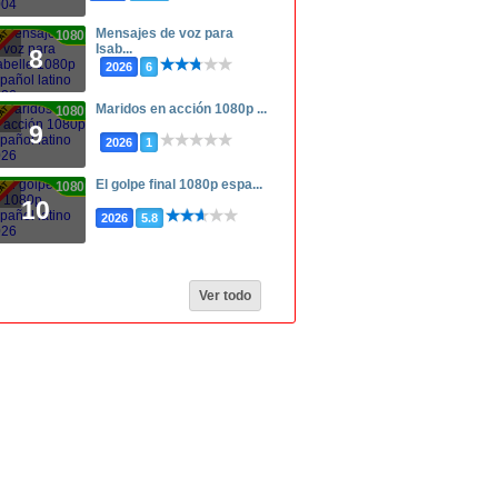
Mensajes de voz para
1080p
Isab...
8
2026
6
Maridos en acción 1080p ...
1080p
9
2026
1
El golpe final 1080p espa...
1080p
10
2026
5.8
Ver todo