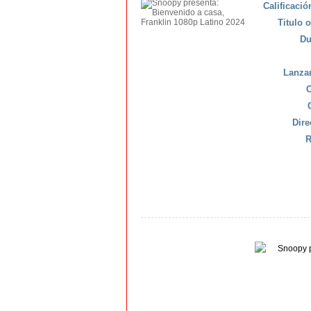
Calificaci
Titulo o
Du
Lanza
C
Dire
R