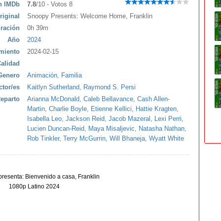
ón IMDb
7.8
/10 - Votos 8
riginal
Snoopy Presents: Welcome Home, Franklin
ración
0h 39m
Año
2024
miento
2024-02-15
alidad
Genero
Animación
,
Familia
ctor/es
Kaitlyn Sutherland
,
Raymond S. Persi
eparto
Arianna McDonald
,
Caleb Bellavance
,
Cash Allen-
Martin
,
Charlie Boyle
,
Etienne Kellici
,
Hattie Kragten
,
Isabella Leo
,
Jackson Reid
,
Jacob Mazeral
,
Lexi Perri
,
Lucien Duncan-Reid
,
Maya Misaljevic
,
Natasha Nathan
,
Rob Tinkler
,
Terry McGurrin
,
Will Bhaneja
,
Wyatt White