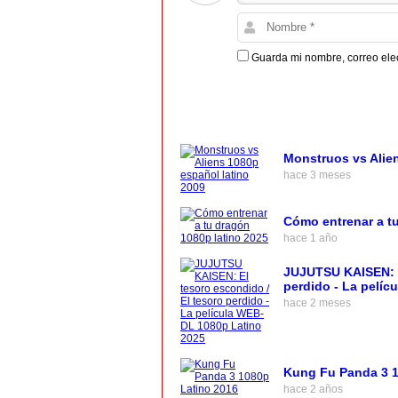
Guarda mi nombre, correo ele
Monstruos vs Alie
hace 3 meses
Cómo entrenar a tu
hace 1 año
JUJUTSU KAISEN: E
perdido - La pelí
hace 2 meses
Kung Fu Panda 3 1
hace 2 años