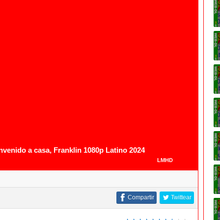
1080p
venido a casa, Franklin 1080p Latino 2024
LMHD
Compartir
Twittear