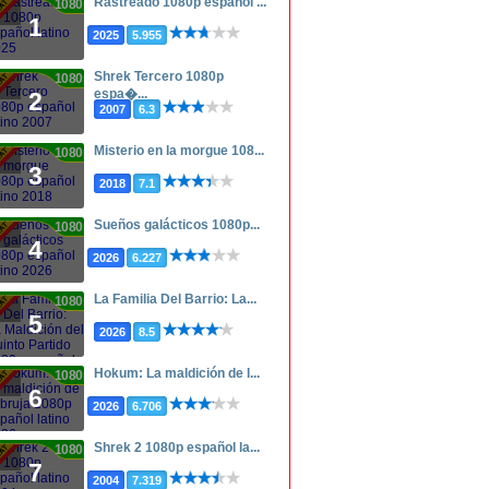
Rastreado 1080p español ...
1080p
1
2025
5.955
Shrek Tercero 1080p
1080p
espa�...
2
2007
6.3
Misterio en la morgue 108...
1080p
3
2018
7.1
Sueños galácticos 1080p...
1080p
4
2026
6.227
La Familia Del Barrio: La...
1080p
5
2026
8.5
Hokum: La maldición de l...
1080p
6
2026
6.706
Shrek 2 1080p español la...
1080p
7
2004
7.319