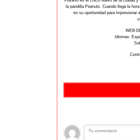
Franklin es el chico nuevo de la ciudad 
la pandilla Peanuts. Cuando llega la hor
es su oportunidad para impresionar 
c
WEB-DL
Idiomas:
Espa
Sub
Contr