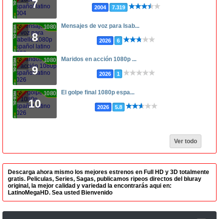
7
2004
7.319
Mensajes de voz para Isab...
1080p
8
2026
6
Maridos en acción 1080p ...
1080p
9
2026
1
El golpe final 1080p espa...
1080p
10
2026
5.8
Ver todo
Descarga ahora mismo los mejores estrenos en Full HD y 3D totalmente
gratis. Peliculas, Series, Sagas, publicamos ripeos directos del bluray
original, la mejor calidad y variedad la encontrarás aqui en:
LatinoMegaHD. Sea usted Bienvenido