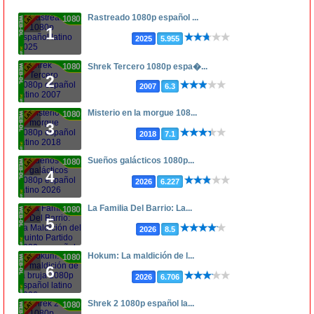
Rastreado 1080p español ...
1080p
1
2025
5.955
1080p
Shrek Tercero 1080p espa�...
2
2007
6.3
Misterio en la morgue 108...
1080p
3
2018
7.1
Sueños galácticos 1080p...
1080p
4
2026
6.227
La Familia Del Barrio: La...
1080p
5
2026
8.5
Hokum: La maldición de l...
1080p
6
2026
6.706
Shrek 2 1080p español la...
1080p