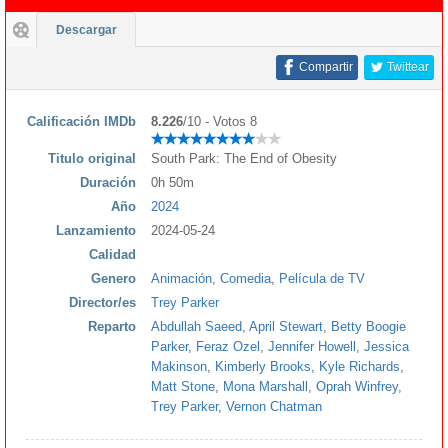
Descargar
Compartir
Twittear
Calificación IMDb
8.226
/10 - Votos 8
Titulo original
South Park: The End of Obesity
Duración
0h 50m
Año
2024
Lanzamiento
2024-05-24
Calidad
Genero
Animación
,
Comedia
,
Película de TV
Director/es
Trey Parker
Reparto
Abdullah Saeed
,
April Stewart
,
Betty Boogie
Parker
,
Feraz Ozel
,
Jennifer Howell
,
Jessica
Makinson
,
Kimberly Brooks
,
Kyle Richards
,
Matt Stone
,
Mona Marshall
,
Oprah Winfrey
,
Trey Parker
,
Vernon Chatman