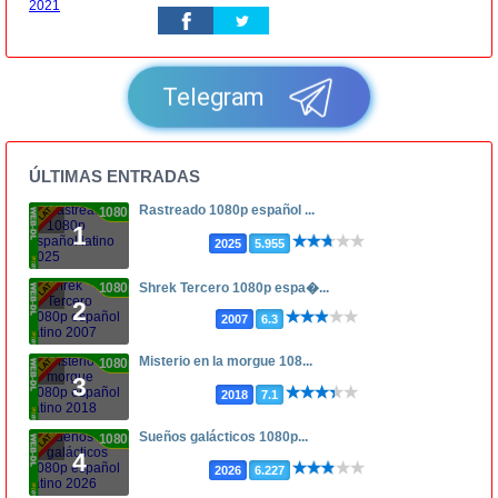
Telegram
ÚLTIMAS ENTRADAS
Rastreado 1080p español ...
1080p
1
2025
5.955
1080p
Shrek Tercero 1080p espa�...
2
2007
6.3
Misterio en la morgue 108...
1080p
3
2018
7.1
Sueños galácticos 1080p...
1080p
4
2026
6.227