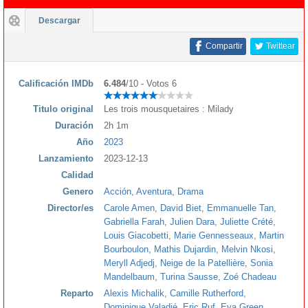
Descargar
Compartir
Twittear
Calificación IMDb
6.484
/10 - Votos 6
Titulo original
Les trois mousquetaires : Milady
Duración
2h 1m
Año
2023
Lanzamiento
2023-12-13
Calidad
Genero
Acción
,
Aventura
,
Drama
Director/es
Carole Amen
,
David Biet
,
Emmanuelle Tan
,
Gabriella Farah
,
Julien Dara
,
Juliette Crété
,
Louis Giacobetti
,
Marie Gennesseaux
,
Martin
Bourboulon
,
Mathis Dujardin
,
Melvin Nkosi
,
Meryll Adjedj
,
Neige de la Patellière
,
Sonia
Mandelbaum
,
Turina Sausse
,
Zoé Chadeau
Reparto
Alexis Michalik
,
Camille Rutherford
,
Dominique Valadié
,
Eric Ruf
,
Eva Green
,