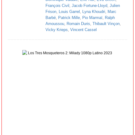
François Civil
,
Jacob Fortune-Lloyd
,
Julien
Frison
,
Louis Garrel
,
Lyna Khoudri
,
Marc
Barbé
,
Patrick Mille
,
Pio Marmaï
,
Ralph
Amoussou
,
Romain Duris
,
Thibault Vinçon
,
Vicky Krieps
,
Vincent Cassel