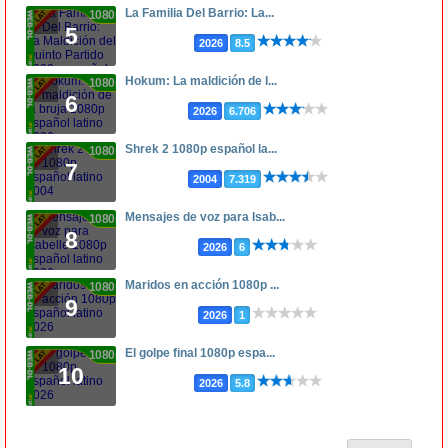
La Familia Del Barrio: La...
1080p
5
2026
8.5
Hokum: La maldición de l...
1080p
6
2026
6.706
Shrek 2 1080p español la...
1080p
7
2004
7.319
Mensajes de voz para Isab...
1080p
8
2026
6
Maridos en acción 1080p ...
1080p
9
2026
1
El golpe final 1080p espa...
1080p
10
2026
5.8