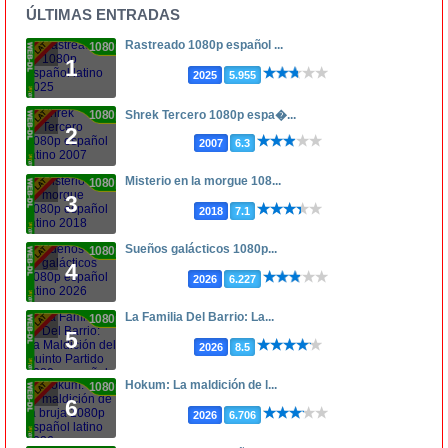
ÚLTIMAS ENTRADAS
Rastreado 1080p español ...
1080p
1
2025
5.955
1080p
Shrek Tercero 1080p espa�...
2
2007
6.3
Misterio en la morgue 108...
1080p
3
2018
7.1
Sueños galácticos 1080p...
1080p
4
2026
6.227
La Familia Del Barrio: La...
1080p
5
2026
8.5
Hokum: La maldición de l...
1080p
6
2026
6.706