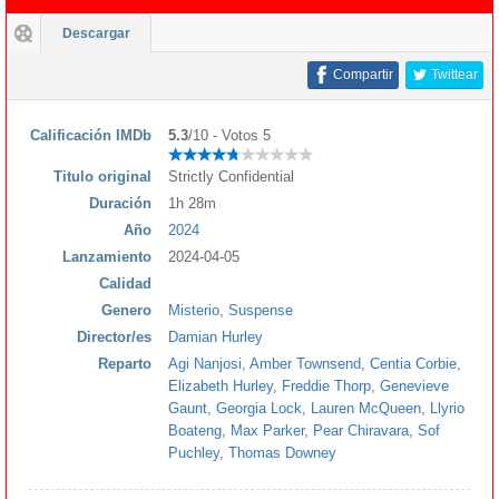
Descargar
Compartir
Twittear
Calificación IMDb
5.3
/10 - Votos 5
Titulo original
Strictly Confidential
Duración
1h 28m
Año
2024
Lanzamiento
2024-04-05
Calidad
Genero
Misterio
,
Suspense
Director/es
Damian Hurley
Reparto
Agi Nanjosi
,
Amber Townsend
,
Centia Corbie
,
Elizabeth Hurley
,
Freddie Thorp
,
Genevieve
Gaunt
,
Georgia Lock
,
Lauren McQueen
,
Llyrio
Boateng
,
Max Parker
,
Pear Chiravara
,
Sof
Puchley
,
Thomas Downey