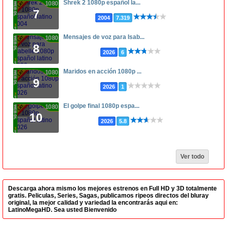
Shrek 2 1080p español la...
1080p
7
2004
7.319
Mensajes de voz para Isab...
1080p
8
2026
6
Maridos en acción 1080p ...
1080p
9
2026
1
El golpe final 1080p espa...
1080p
10
2026
5.8
Ver todo
Descarga ahora mismo los mejores estrenos en Full HD y 3D totalmente
gratis. Peliculas, Series, Sagas, publicamos ripeos directos del bluray
original, la mejor calidad y variedad la encontrarás aqui en:
LatinoMegaHD. Sea usted Bienvenido