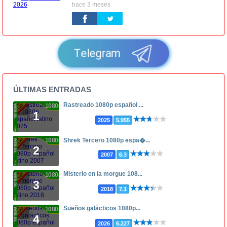
hace 3 meses
Telegram
ÚLTIMAS ENTRADAS
Rastreado 1080p español ...
1080p
1
2025
5.955
1080p
Shrek Tercero 1080p espa�...
2
2007
6.3
Misterio en la morgue 108...
1080p
3
2018
7.1
Sueños galácticos 1080p...
1080p
4
2026
6.227