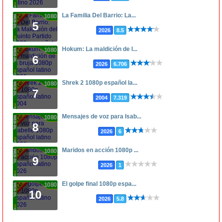
La Familia Del Barrio: La...
1080p
5
2026
8.5
Hokum: La maldición de l...
1080p
6
2026
6.706
Shrek 2 1080p español la...
1080p
7
2004
7.319
Mensajes de voz para Isab...
1080p
8
2026
6
Maridos en acción 1080p ...
1080p
9
2026
1
El golpe final 1080p espa...
1080p
10
2026
5.8