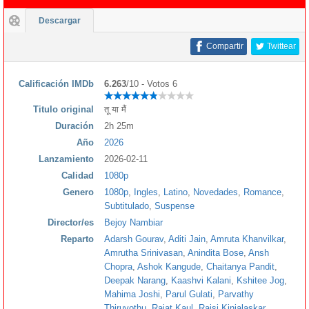
Descargar
Compartir
Twittear
Calificación IMDb
6.263
/10 - Votos 6
Titulo original
तू या मैं
Duración
2h 25m
Año
2026
Lanzamiento
2026-02-11
Calidad
1080p
Genero
1080p
,
Ingles
,
Latino
,
Novedades
,
Romance
,
Subtitulado
,
Suspense
Director/es
Bejoy Nambiar
Reparto
Adarsh Gourav
,
Aditi Jain
,
Amruta Khanvilkar
,
Amrutha Srinivasan
,
Anindita Bose
,
Ansh
Chopra
,
Ashok Kangude
,
Chaitanya Pandit
,
Deepak Narang
,
Kaashvi Kalani
,
Kshitee Jog
,
Mahima Joshi
,
Parul Gulati
,
Parvathy
Thiruvothu
,
Rajat Kaul
,
Rajsi Kinjalaskar
,