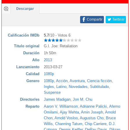
Descargar
Compartir
Twittear
Calificación IMDb
5.7
/10 - Votos 6
Titulo original
G.I. Joe: Retaliation
Duración
1h 50m
Año
2013
Lanzamiento
2013-03-27
Calidad
1080p
Genero
1080p
,
Acción
,
Aventura
,
Ciencia ficción
,
Ingles
,
Latino
,
Novedades
,
Subtitulado
,
Suspense
Director/es
James Madigan
,
Jon M. Chu
Reparto
Aaron V. Williamson
,
Adrianne Palicki
,
Afemo
Omilami
,
Ajay Mehta
,
Amin Joseph
,
Arnold
Chon
,
Arnold Vosloo
,
Augustus Cho
,
Bruce
Willis
,
Channing Tatum
,
Chip Carriere
,
D.J.
Cotrona
,
Dennis Keiffer
,
DeRay Davis
,
Dikran