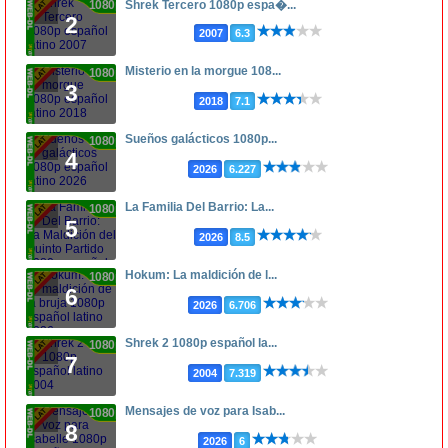
1080p
Shrek Tercero 1080p espa�...
2
2007
6.3
Misterio en la morgue 108...
1080p
3
2018
7.1
Sueños galácticos 1080p...
1080p
4
2026
6.227
La Familia Del Barrio: La...
1080p
5
2026
8.5
Hokum: La maldición de l...
1080p
6
2026
6.706
Shrek 2 1080p español la...
1080p
7
2004
7.319
Mensajes de voz para Isab...
1080p
8
2026
6