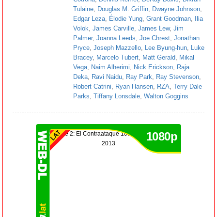
Tulaine
,
Douglas M. Griffin
,
Dwayne Johnson
,
Edgar Leza
,
Élodie Yung
,
Grant Goodman
,
Ilia
Volok
,
James Carville
,
James Lew
,
Jim
Palmer
,
Joanna Leeds
,
Joe Chrest
,
Jonathan
Pryce
,
Joseph Mazzello
,
Lee Byung-hun
,
Luke
Bracey
,
Marcelo Tubert
,
Matt Gerald
,
Mikal
Vega
,
Naim Alherimi
,
Nick Erickson
,
Raja
Deka
,
Ravi Naidu
,
Ray Park
,
Ray Stevenson
,
Robert Catrini
,
Ryan Hansen
,
RZA
,
Terry Dale
Parks
,
Tiffany Lonsdale
,
Walton Goggins
1080p