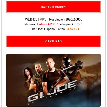
DATOS TECNICOS
WEB-DL | MKV | Resolución 1920x1080p
Idiomas:
Latino AC3 5.1
– Inglés AC3 5.1
Subtitulos: Español Latino |
4.47 GB
CAPTURAS