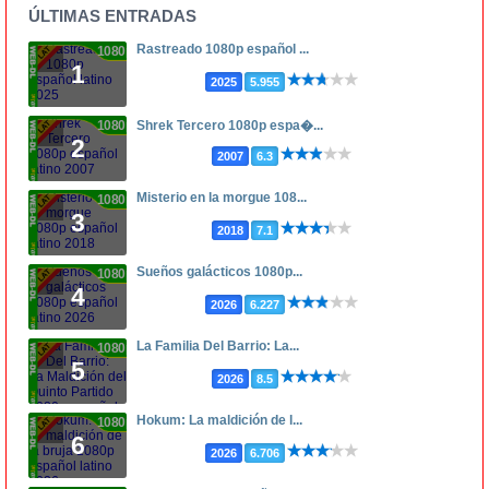
ÚLTIMAS ENTRADAS
Rastreado 1080p español ...
1080p
1
2025
5.955
1080p
Shrek Tercero 1080p espa�...
2
2007
6.3
Misterio en la morgue 108...
1080p
3
2018
7.1
Sueños galácticos 1080p...
1080p
4
2026
6.227
La Familia Del Barrio: La...
1080p
5
2026
8.5
Hokum: La maldición de l...
1080p
6
2026
6.706