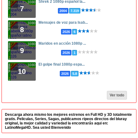
Shrek 2 1080p español la...
1080p
7
2004
7.319
Mensajes de voz para Isab...
1080p
8
2026
6
Maridos en acción 1080p ...
1080p
9
2026
1
El golpe final 1080p espa...
1080p
10
2026
5.8
Ver todo
Descarga ahora mismo los mejores estrenos en Full HD y 3D totalmente
gratis. Peliculas, Series, Sagas, publicamos ripeos directos del bluray
original, la mejor calidad y variedad la encontrarás aqui en:
LatinoMegaHD. Sea usted Bienvenido