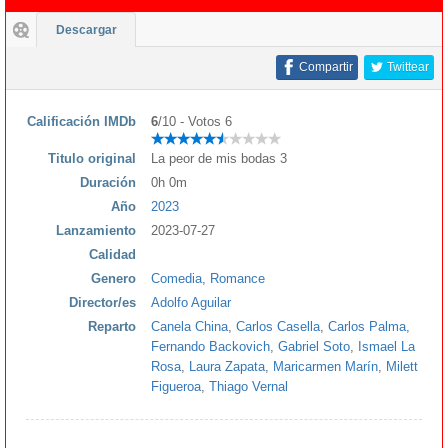
Descargar
Compartir
Twittear
Calificación IMDb
6
/10 - Votos 6
Titulo original
La peor de mis bodas 3
Duración
0h 0m
Año
2023
Lanzamiento
2023-07-27
Calidad
Genero
Comedia
,
Romance
Director/es
Adolfo Aguilar
Reparto
Canela China
,
Carlos Casella
,
Carlos Palma
,
Fernando Backovich
,
Gabriel Soto
,
Ismael La
Rosa
,
Laura Zapata
,
Maricarmen Marín
,
Milett
Figueroa
,
Thiago Vernal