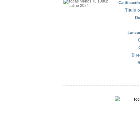
Calificaci
Titulo o
Du
Lanza
C
Dire
R