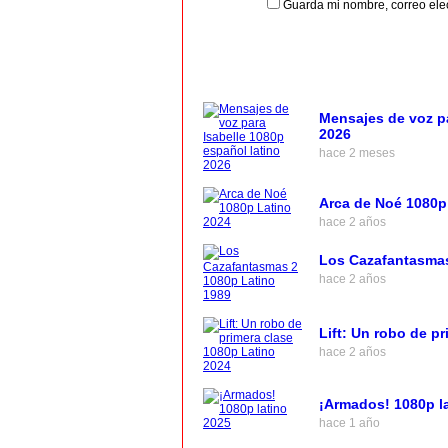
Guarda mi nombre, correo ele
Mensajes de voz pa
2026
hace 2 meses
Arca de Noé 1080p
hace 2 años
Los Cazafantasmas
hace 2 años
Lift: Un robo de p
hace 2 años
¡Armados! 1080p l
hace 1 año