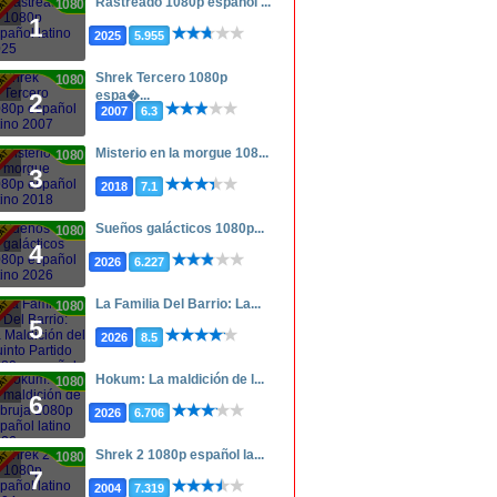
Rastreado 1080p español ...
1080p
1
2025
5.955
Shrek Tercero 1080p
1080p
espa�...
2
2007
6.3
Misterio en la morgue 108...
1080p
3
2018
7.1
Sueños galácticos 1080p...
1080p
4
2026
6.227
La Familia Del Barrio: La...
1080p
5
2026
8.5
Hokum: La maldición de l...
1080p
6
2026
6.706
Shrek 2 1080p español la...
1080p
7
2004
7.319