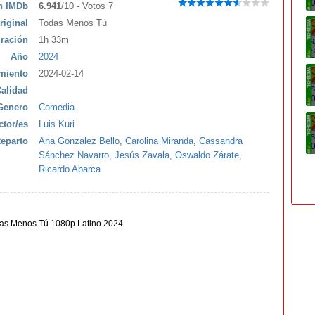
ón IMDb
6.941
/10 - Votos 7
riginal
Todas Menos Tú
ración
1h 33m
Año
2024
miento
2024-02-14
alidad
Genero
Comedia
ctor/es
Luis Kuri
eparto
Ana Gonzalez Bello
,
Carolina Miranda
,
Cassandra
Sánchez Navarro
,
Jesús Zavala
,
Oswaldo Zárate
,
Ricardo Abarca