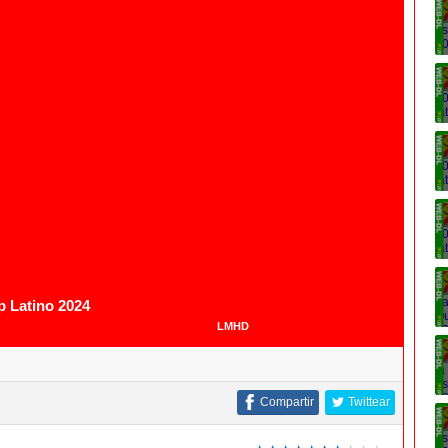
1080p
1080p
 Latino 2024
LMHD
Compartir
Twittear