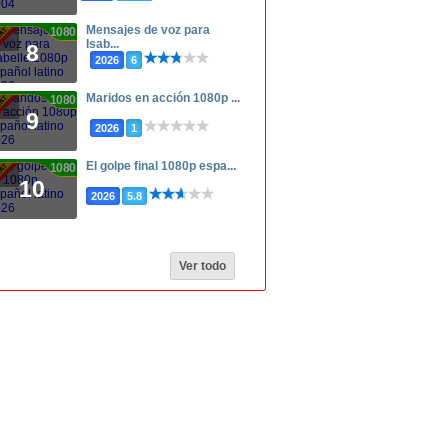
Mensajes de voz para
1080p
Isab...
8
2026
6
Maridos en acción 1080p ...
1080p
9
2026
1
El golpe final 1080p espa...
1080p
10
2026
5.8
Ver todo