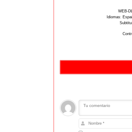
WEB-DL 
Idiomas:
Españ
Subtitu
Contr