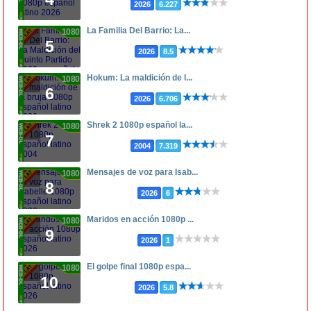
2026
6.227
La Familia Del Barrio: La...
1080p
5
2026
8.5
Hokum: La maldición de l...
1080p
6
2026
6.706
Shrek 2 1080p español la...
1080p
7
2004
7.319
Mensajes de voz para Isab...
1080p
8
2026
6
Maridos en acción 1080p ...
1080p
9
2026
1
El golpe final 1080p espa...
1080p
10
2026
5.8