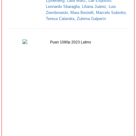
Zylberberg
,
Laila Maltz
,
Lali Espósito
,
Leonardo Sbaraglia
,
Liliana Juárez
,
Luis
Ziembrowski
,
Mara Bestelli
,
Marcelo Subiotto
,
Teresa Calandra
,
Zulema Galperín