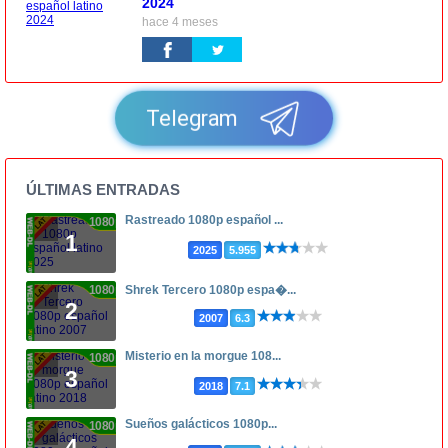
2024
hace 4 meses
Telegram
ÚLTIMAS ENTRADAS
Rastreado 1080p español ...
1080p
1
2025
5.955
1080p
Shrek Tercero 1080p espa�...
2
2007
6.3
Misterio en la morgue 108...
1080p
3
2018
7.1
Sueños galácticos 1080p...
1080p
4