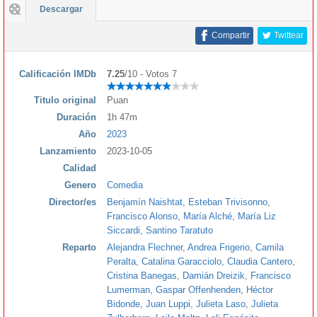
Descargar
Compartir
Twittear
Calificación IMDb
7.25
/10 - Votos 7
Titulo original
Puan
Duración
1h 47m
Año
2023
Lanzamiento
2023-10-05
Calidad
Genero
Comedia
Director/es
Benjamín Naishtat
,
Esteban Trivisonno
,
Francisco Alonso
,
María Alché
,
María Liz
Siccardi
,
Santino Taratuto
Reparto
Alejandra Flechner
,
Andrea Frigerio
,
Camila
Peralta
,
Catalina Garacciolo
,
Claudia Cantero
,
Cristina Banegas
,
Damián Dreizik
,
Francisco
Lumerman
,
Gaspar Offenhenden
,
Héctor
Bidonde
,
Juan Luppi
,
Julieta Laso
,
Julieta