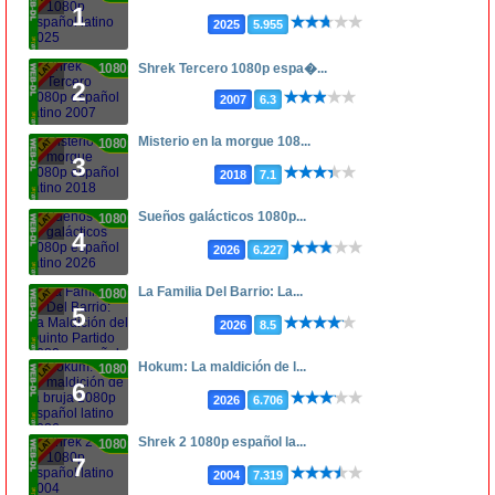
1
2025
5.955
1080p
Shrek Tercero 1080p espa�...
2
2007
6.3
Misterio en la morgue 108...
1080p
3
2018
7.1
Sueños galácticos 1080p...
1080p
4
2026
6.227
La Familia Del Barrio: La...
1080p
5
2026
8.5
Hokum: La maldición de l...
1080p
6
2026
6.706
Shrek 2 1080p español la...
1080p
7
2004
7.319