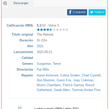
Descargar
Compartir
Twittear
Calificación IMDb
5.1
/10 - Votos 5
Titulo original
The Retreat
Duración
1h 22m
Año
2021
Lanzamiento
2021-05-21
Calidad
Genero
Suspense
,
Terror
Director/es
Pat Mills
Reparto
Aaron Ashmore
,
Celina Sinden
,
Chad Connell
,
Don Masters
,
Gavin Fox
,
Joey Coleman
,
Munro Chambers
,
Patrick Garrow
,
Rossif
Sutherland
,
Sarah Allen
,
Tommie-Amber Pirie