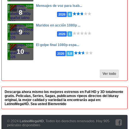
Mensajes de voz para Isab...
1080p
8
2026
6
Maridos en acción 1080p ...
1080p
9
2026
1
El golpe final 1080p espa...
1080p
10
2026
5.8
Ver todo
Descarga ahora mismo los mejores estrenos en Full HD y 3D totalmente
gratis. Peliculas, Series, Sagas, publicamos ripeos directos del bluray
original, la mejor calidad y variedad la encontrarás aqui en:
LatinoMegaHD. Sea usted Bienvenido
© 2024
LatinoMegaHD
, Todos los derechos reservados. Hay 905
películas disponibles