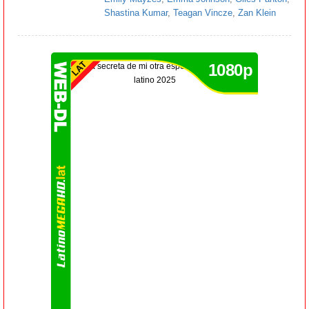
Shastina Kumar
,
Teagan Vincze
,
Zan Klein
1080p