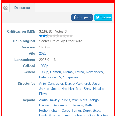
Descargar
Compartir
Twittear
Calificación IMDb
3.167
/10 - Votos 3
Titulo original
Secret Life of My Other Wife
Duración
1h 30m
Año
2025
Lanzamiento
2025-01-13
Calidad
1080p
Genero
1080p
,
Crimen
,
Drama
,
Latino
,
Novedades
,
Película de TV
,
Suspense
Director/es
Aniel Contractor
,
Darcie Parkhurst
,
Jason
James
,
Jecca Hrechka
,
Matt Shay
,
Natalie
Fiteni
Reparto
Alana Hawley Purvis
,
Axel Mars Django
Hansen
,
Benjamin J Stevens
,
Beth
Fotheringham
,
Corey Turner
,
Derek Scott
,
Emily Mayzes
,
Emma Johnson
,
Giles Panton
,