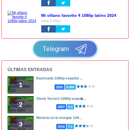
Mi villano favorito 4 1080p latino 2024
hace 2 años
Telegram
ÚLTIMAS ENTRADAS
Rastreado 1080p español ...
1080p
1
2025
5.955
1080p
Shrek Tercero 1080p espa�...
2
2007
6.3
Misterio en la morgue 108...
1080p
3
2018
7.1