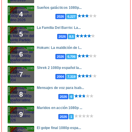
Sueños galácticos 1080p...
1080p
4
2026
6.227
La Familia Del Barrio: La...
1080p
5
2026
8.5
Hokum: La maldición de l...
1080p
6
2026
6.706
Shrek 2 1080p español la...
1080p
7
2004
7.319
Mensajes de voz para Isab...
1080p
8
2026
6
Maridos en acción 1080p ...
1080p
9
2026
1
El golpe final 1080p espa...
1080p