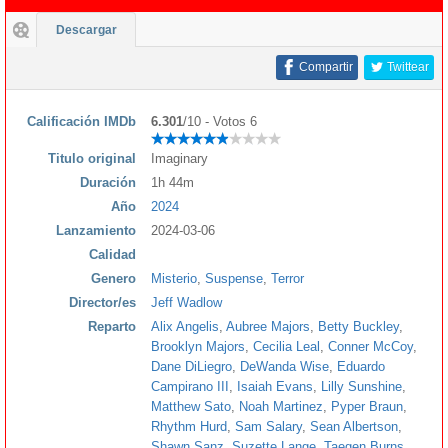
Descargar
Compartir
Twittear
Calificación IMDb
6.301
/10 - Votos 6
Titulo original
Imaginary
Duración
1h 44m
Año
2024
Lanzamiento
2024-03-06
Calidad
Genero
Misterio
,
Suspense
,
Terror
Director/es
Jeff Wadlow
Reparto
Alix Angelis
,
Aubree Majors
,
Betty Buckley
,
Brooklyn Majors
,
Cecilia Leal
,
Conner McCoy
,
Dane DiLiegro
,
DeWanda Wise
,
Eduardo
Campirano III
,
Isaiah Evans
,
Lilly Sunshine
,
Matthew Sato
,
Noah Martinez
,
Pyper Braun
,
Rhythm Hurd
,
Sam Salary
,
Sean Albertson
,
Shawn Sanz
,
Suzette Lange
,
Taegen Burns
,