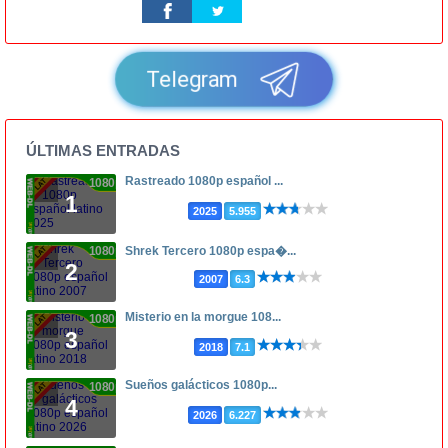
Telegram
ÚLTIMAS ENTRADAS
Rastreado 1080p español ...
1080p
1
2025
5.955
1080p
Shrek Tercero 1080p espa�...
2
2007
6.3
Misterio en la morgue 108...
1080p
3
2018
7.1
Sueños galácticos 1080p...
1080p
4
2026
6.227