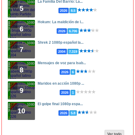
La Familia Del Barrio: La...
1080p
5
2026
8.5
Hokum: La maldición de l...
1080p
6
2026
6.706
Shrek 2 1080p español la...
1080p
7
2004
7.319
Mensajes de voz para Isab...
1080p
8
2026
6
Maridos en acción 1080p ...
1080p
9
2026
1
El golpe final 1080p espa...
1080p
10
2026
5.8
Ver todo