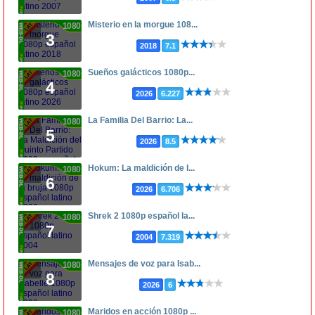
Misterio en la morgue 108...
1080p
3
2018
7.1
Sueños galácticos 1080p...
1080p
4
2026
6.227
La Familia Del Barrio: La...
1080p
5
2026
8.5
Hokum: La maldición de l...
1080p
6
2026
6.706
Shrek 2 1080p español la...
1080p
7
2004
7.319
Mensajes de voz para Isab...
1080p
8
2026
6
Maridos en acción 1080p ...
1080p