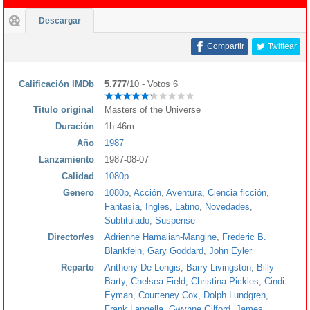
Descargar
Compartir
Twittear
Calificación IMDb
5.777
/10 - Votos 6
Titulo original
Masters of the Universe
Duración
1h 46m
Año
1987
Lanzamiento
1987-08-07
Calidad
1080p
Genero
1080p
,
Acción
,
Aventura
,
Ciencia ficción
,
Fantasía
,
Ingles
,
Latino
,
Novedades
,
Subtitulado
,
Suspense
Director/es
Adrienne Hamalian-Mangine
,
Frederic B.
Blankfein
,
Gary Goddard
,
John Eyler
Reparto
Anthony De Longis
,
Barry Livingston
,
Billy
Barty
,
Chelsea Field
,
Christina Pickles
,
Cindi
Eyman
,
Courteney Cox
,
Dolph Lundgren
,
Frank Langella
,
Gwynne Gilford
,
James