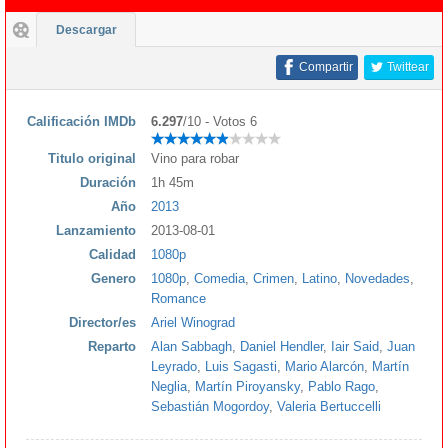
Descargar
Compartir
Twittear
Calificación IMDb
6.297
/10 - Votos 6
Titulo original
Vino para robar
Duración
1h 45m
Año
2013
Lanzamiento
2013-08-01
Calidad
1080p
Genero
1080p
,
Comedia
,
Crimen
,
Latino
,
Novedades
,
Romance
Director/es
Ariel Winograd
Reparto
Alan Sabbagh
,
Daniel Hendler
,
Iair Said
,
Juan
Leyrado
,
Luis Sagasti
,
Mario Alarcón
,
Martín
Neglia
,
Martín Piroyansky
,
Pablo Rago
,
Sebastián Mogordoy
,
Valeria Bertuccelli