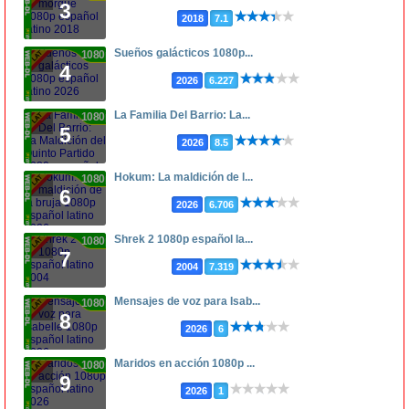
3
2018
7.1
Sueños galácticos 1080p...
1080p
4
2026
6.227
La Familia Del Barrio: La...
1080p
5
2026
8.5
Hokum: La maldición de l...
1080p
6
2026
6.706
Shrek 2 1080p español la...
1080p
7
2004
7.319
Mensajes de voz para Isab...
1080p
8
2026
6
Maridos en acción 1080p ...
1080p
9
2026
1