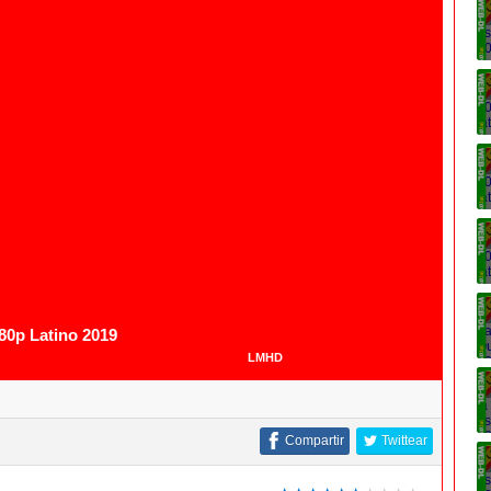
1080p
80p Latino 2019
LMHD
Compartir
Twittear