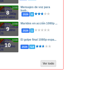
Mensajes de voz para
1080p
Isab...
8
2026
6
Maridos en acción 1080p ...
1080p
9
2026
1
El golpe final 1080p espa...
1080p
10
2026
5.8
Ver todo