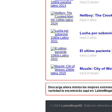
hace 2 meses
Hellboy: The Croo
hace 2 años
Lucha por sobreviv
hace 2 años
El ultimo paciente
hace 2 años
Muzzle: City of Wo
hace 8 meses
Descarga ahora mismo los mejores estrenos en
variedad la encontrarás aqui en: LatinoMeg
© 2024
LatinoMegaHD
, Todos los derechos 