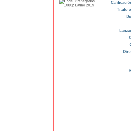
Calificaci
Titulo o
Du
Lanza
C
Dire
R