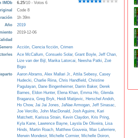
ón IMDb
6.25
/10 - Votos 6
riginal
Code 8
ración
1h 39m
Año
2019
miento
2019-12-06
alidad
Genero
Acción
,
Ciencia ficción
,
Crimen
ctor/es
Ace McCallum
,
Consuelo Solar
,
Grant Boyle
,
Jeff Chan
,
Lize van der Bijl
,
Marika Latorcai
,
Neesha Patki
,
Zoë
Bigio
eparto
Aaron Abrams
,
Alex Mallari Jr.
,
Attila Sebesy
,
Casey
Hudecki
,
Charlie Riina
,
Chris Handfield
,
Christine
Pagulayan
,
Dane Bingenheimer
,
Darrin Baker
,
Derek
Barnes
,
Eldon Hunter
,
Elena Khan
,
Emma Ho
,
Glenda
Braganza
,
Greg Bryk
,
Heidi Matijevic
,
Herschel Andoh
,
Ho Chow
,
Jai Jai Jones
,
JaNae Armogan
,
Jeff Sinasac
,
Joe Vercillo
,
John MacDonald
,
Josh Aguirre
,
Kari
Matchett
,
Karissa Strain
,
Kevin Claydon
,
Kris Pring
,
Kyla Kane
,
Lawrence Bayne
,
Laysla De Oliveira
,
Lisa
Hinds
,
Martin Roach
,
Matthew Gouveia
,
Max Laferriere
,
Merwin Mondesir
,
Michelle Cormier
,
Michelle Doiron
,