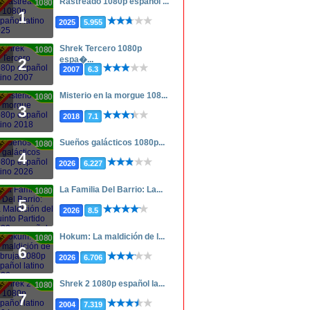
Rastreado 1080p español ...
1080p
1
2025
5.955
Shrek Tercero 1080p
1080p
espa�...
2
2007
6.3
Misterio en la morgue 108...
1080p
3
2018
7.1
Sueños galácticos 1080p...
1080p
4
2026
6.227
La Familia Del Barrio: La...
1080p
5
2026
8.5
Hokum: La maldición de l...
1080p
6
2026
6.706
Shrek 2 1080p español la...
1080p
7
2004
7.319