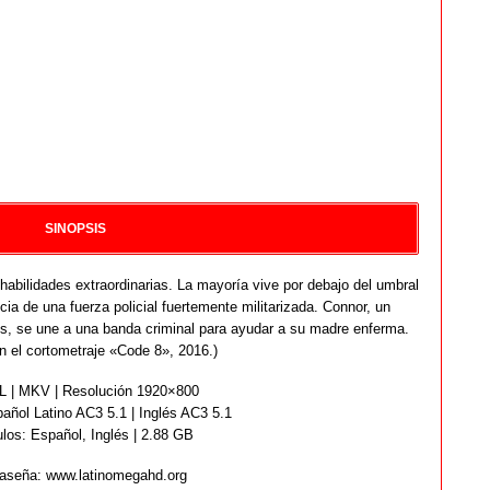
SINOPSIS
habilidades extraordinarias. La mayoría vive por debajo del umbral
ncia de una fuerza policial fuertemente militarizada. Connor, un
es, se une a una banda criminal para ayudar a su madre enferma.
 el cortometraje «Code 8», 2016.)
 | MKV | Resolución 1920×800
añol Latino AC3 5.1 | Inglés AC3 5.1
ulos: Español,
Inglés
| 2.88 GB
aseña: www.latinomegahd.org