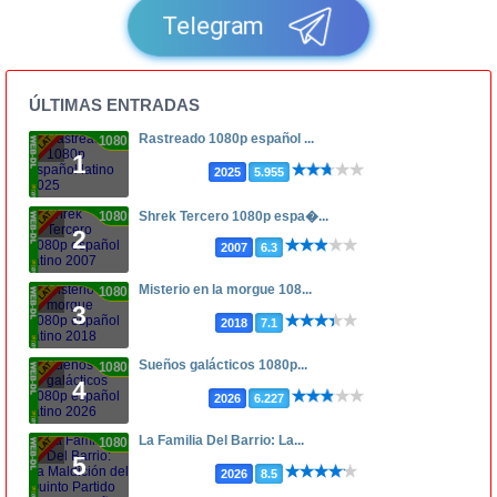
Telegram
ÚLTIMAS ENTRADAS
Rastreado 1080p español ...
1080p
1
2025
5.955
1080p
Shrek Tercero 1080p espa�...
2
2007
6.3
Misterio en la morgue 108...
1080p
3
2018
7.1
Sueños galácticos 1080p...
1080p
4
2026
6.227
La Familia Del Barrio: La...
1080p
5
2026
8.5