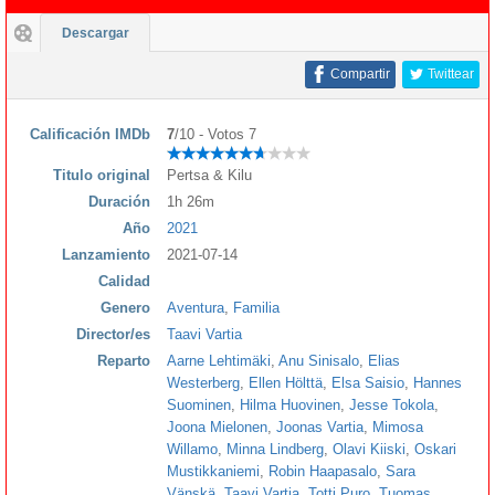
Descargar
Compartir
Twittear
Calificación IMDb
7
/10 - Votos 7
Titulo original
Pertsa & Kilu
Duración
1h 26m
Año
2021
Lanzamiento
2021-07-14
Calidad
Genero
Aventura
,
Familia
Director/es
Taavi Vartia
Reparto
Aarne Lehtimäki
,
Anu Sinisalo
,
Elias
Westerberg
,
Ellen Hölttä
,
Elsa Saisio
,
Hannes
Suominen
,
Hilma Huovinen
,
Jesse Tokola
,
Joona Mielonen
,
Joonas Vartia
,
Mimosa
Willamo
,
Minna Lindberg
,
Olavi Kiiski
,
Oskari
Mustikkaniemi
,
Robin Haapasalo
,
Sara
Vänskä
,
Taavi Vartia
,
Totti Puro
,
Tuomas