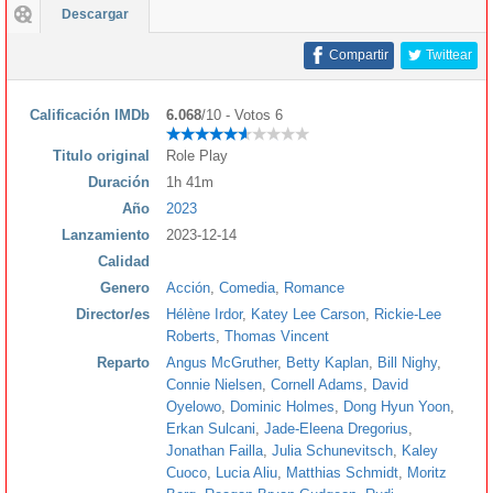
Descargar
Compartir
Twittear
Calificación IMDb
6.068
/10 - Votos 6
Titulo original
Role Play
Duración
1h 41m
Año
2023
Lanzamiento
2023-12-14
Calidad
Genero
Acción
,
Comedia
,
Romance
Director/es
Hélène Irdor
,
Katey Lee Carson
,
Rickie-Lee
Roberts
,
Thomas Vincent
Reparto
Angus McGruther
,
Betty Kaplan
,
Bill Nighy
,
Connie Nielsen
,
Cornell Adams
,
David
Oyelowo
,
Dominic Holmes
,
Dong Hyun Yoon
,
Erkan Sulcani
,
Jade-Eleena Dregorius
,
Jonathan Failla
,
Julia Schunevitsch
,
Kaley
Cuoco
,
Lucia Aliu
,
Matthias Schmidt
,
Moritz