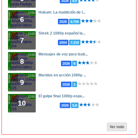
2026
8.5
Hokum: La maldición de l...
1080p
6
2026
6.706
Shrek 2 1080p español la...
1080p
7
2004
7.319
Mensajes de voz para Isab...
1080p
8
2026
6
Maridos en acción 1080p ...
1080p
9
2026
1
El golpe final 1080p espa...
1080p
10
2026
5.8
Ver todo