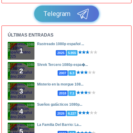
Telegram
ÚLTIMAS ENTRADAS
Rastreado 1080p español ...
1080p
1
2025
5.955
1080p
Shrek Tercero 1080p espa�...
2
2007
6.3
Misterio en la morgue 108...
1080p
3
2018
7.1
Sueños galácticos 1080p...
1080p
4
2026
6.227
La Familia Del Barrio: La...
1080p
5