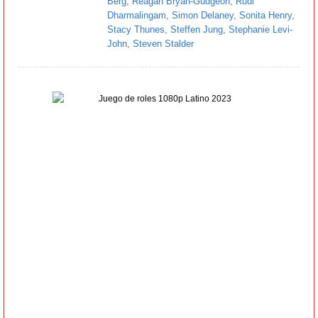
Berg
,
Reagan Bryan-Gudgeon
,
Rudi
Dharmalingam
,
Simon Delaney
,
Sonita Henry
,
Stacy Thunes
,
Steffen Jung
,
Stephanie Levi-
John
,
Steven Stalder