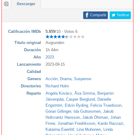
Descargar
Compartir
Twittear
Calificación IMDb
5.859
/10 - Votos 6
Titulo original
Avgrunden
Duración
1h 44m
Año
2023
Lanzamiento
2023-09-15
Calidad
Genero
Acción
,
Drama
,
Suspense
Director/es
Richard Holm
Reparto
Angela Kovács
,
Åsa Simma
,
Benjamin
Järvenpää
,
Casper Berglund
,
Danielle
Engström
,
Edvin Ryding
,
Felicia Truedsson
,
Göran Gillinger
,
Ida Guttorsmen
,
Jakob
Hultcrantz Hansson
,
Jakob Öhrman
,
Johan
Finne
,
Jonathan Fredriksson
,
Kardo Razzazi
,
Katarina Ewerlöf
,
Lina Muhonen
,
Linda