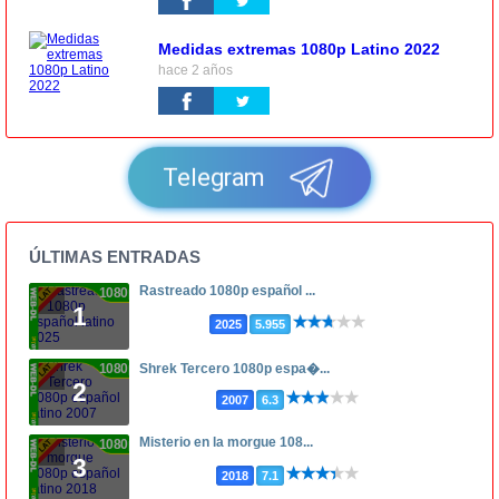
Medidas extremas 1080p Latino 2022
hace 2 años
Telegram
ÚLTIMAS ENTRADAS
Rastreado 1080p español ...
1080p
1
2025
5.955
1080p
Shrek Tercero 1080p espa�...
2
2007
6.3
Misterio en la morgue 108...
1080p
3
2018
7.1