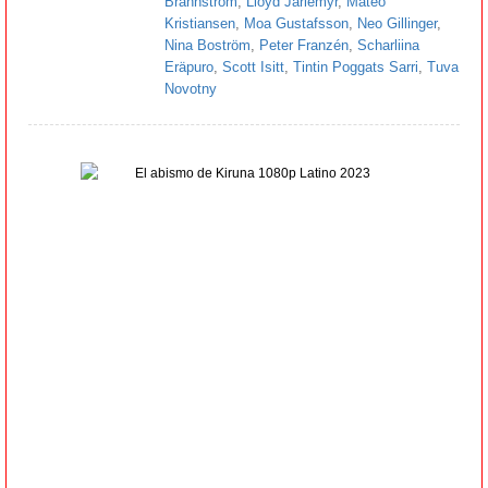
Brännström
,
Lloyd Jarlemyr
,
Mateo
Kristiansen
,
Moa Gustafsson
,
Neo Gillinger
,
Nina Boström
,
Peter Franzén
,
Scharliina
Eräpuro
,
Scott Isitt
,
Tintin Poggats Sarri
,
Tuva
Novotny