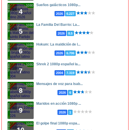
Sueños galácticos 1080p...
1080p
4
2026
6.227
La Familia Del Barrio: La...
1080p
5
2026
8.5
Hokum: La maldición de l...
1080p
6
2026
6.706
Shrek 2 1080p español la...
1080p
7
2004
7.319
Mensajes de voz para Isab...
1080p
8
2026
6
Maridos en acción 1080p ...
1080p
9
2026
1
El golpe final 1080p espa...
1080p
10