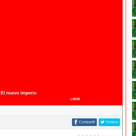
1080p
1080p
 El nuevo imperio
LMHD
Compartir
Twittear