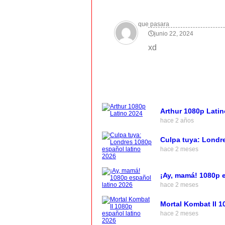
que pasara
junio 22, 2024
xd
Arthur 1080p Latin
hace 2 años
Culpa tuya: Londr
hace 2 meses
¡Ay, mamá! 1080p e
hace 2 meses
Mortal Kombat II 1
hace 2 meses