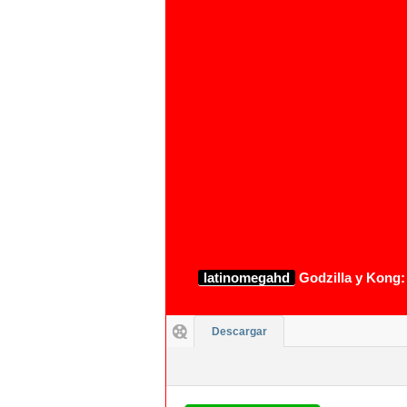
1080p
latinomegahd
Godzilla y Kong:
Descargar