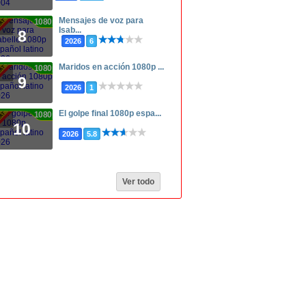
Mensajes de voz para
1080p
Isab...
8
2026
6
Maridos en acción 1080p ...
1080p
9
2026
1
El golpe final 1080p espa...
1080p
10
2026
5.8
Ver todo