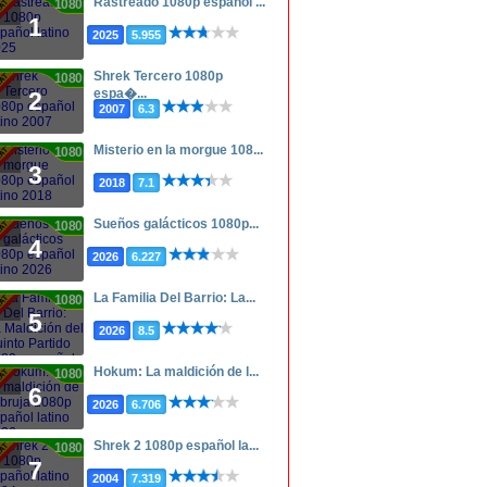
Rastreado 1080p español ...
1080p
1
2025
5.955
Shrek Tercero 1080p
1080p
espa�...
2
2007
6.3
Misterio en la morgue 108...
1080p
3
2018
7.1
Sueños galácticos 1080p...
1080p
4
2026
6.227
La Familia Del Barrio: La...
1080p
5
2026
8.5
Hokum: La maldición de l...
1080p
6
2026
6.706
Shrek 2 1080p español la...
1080p
7
2004
7.319