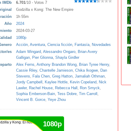
ón IMDb
6.701
/10 - Votos 7
riginal
Godzilla x Kong: The New Empire
ración
1h 55m
Año
2024
miento
2024-03-27
alidad
1080p
Genero
Acción
,
Aventura
,
Ciencia ficción
,
Fantasía
,
Novedades
ctor/es
Adam Wingard
,
Alessandro Ongaro
,
Brian Avery
Galligan
,
Pier Glionna
,
Shayla Girdler
eparto
Alex Ferns
,
Anthony Brandon Wong
,
Brian Tyree Henry
,
Cassie Riley
,
Chantelle Jamieson
,
Chika Ikogwe
,
Dan
Stevens
,
Fala Chen
,
Greg Hatton
,
Jamaliah Othman
,
Jordy Campbell
,
Kaylee Hottle
,
Kevin Copeland
,
Nick
Lawler
,
Rachel House
,
Rebecca Hall
,
Ron Smyck
,
Sophia Emberson-Bain
,
Tess Dobre
,
Tim Carroll
,
Vincent B. Gorce
,
Yeye Zhou
1080p