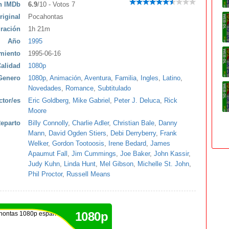
ón IMDb
6.9
/10 - Votos 7
riginal
Pocahontas
ración
1h 21m
Año
1995
miento
1995-06-16
alidad
1080p
Genero
1080p
,
Animación
,
Aventura
,
Familia
,
Ingles
,
Latino
,
Novedades
,
Romance
,
Subtitulado
ctor/es
Eric Goldberg
,
Mike Gabriel
,
Peter J. Deluca
,
Rick
Moore
eparto
Billy Connolly
,
Charlie Adler
,
Christian Bale
,
Danny
Mann
,
David Ogden Stiers
,
Debi Derryberry
,
Frank
Welker
,
Gordon Tootoosis
,
Irene Bedard
,
James
Apaumut Fall
,
Jim Cummings
,
Joe Baker
,
John Kassir
,
Judy Kuhn
,
Linda Hunt
,
Mel Gibson
,
Michelle St. John
,
Phil Proctor
,
Russell Means
1080p