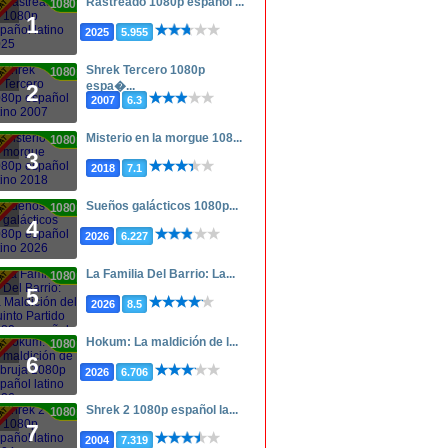
Rastreado 1080p español ...
1080p
1
2025
5.955
Shrek Tercero 1080p
1080p
espa�...
2
2007
6.3
Misterio en la morgue 108...
1080p
3
2018
7.1
Sueños galácticos 1080p...
1080p
4
2026
6.227
La Familia Del Barrio: La...
1080p
5
2026
8.5
Hokum: La maldición de l...
1080p
6
2026
6.706
Shrek 2 1080p español la...
1080p
7
2004
7.319