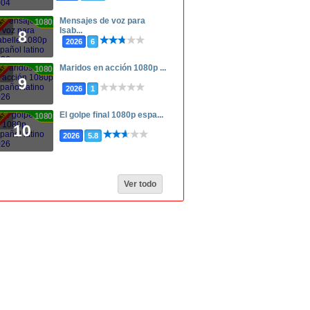
Mensajes de voz para
1080p
Isab...
8
2026
6
Maridos en acción 1080p ...
1080p
9
2026
1
El golpe final 1080p espa...
1080p
10
2026
5.8
Ver todo