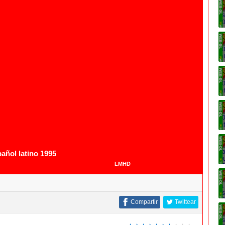
ñol latino 1995
LMHD
Compartir
Twittear