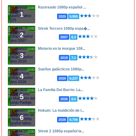
Rastreado 1080p español ...
1080p
1
2025
5.955
1080p
Shrek Tercero 1080p espa�...
2
2007
6.3
Misterio en la morgue 108...
1080p
3
2018
7.1
Sueños galácticos 1080p...
1080p
4
2026
6.227
La Familia Del Barrio: La...
1080p
5
2026
8.5
Hokum: La maldición de l...
1080p
6
2026
6.706
Shrek 2 1080p español la...
1080p