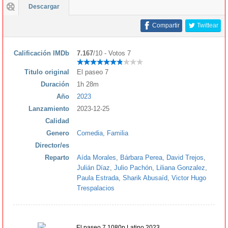
Descargar
Compartir
Twittear
Calificación IMDb
7.167
/10 - Votos 7
Titulo original
El paseo 7
Duración
1h 28m
Año
2023
Lanzamiento
2023-12-25
Calidad
Genero
Comedia
,
Familia
Director/es
Reparto
Aída Morales
,
Bárbara Perea
,
David Trejos
,
Julián Díaz
,
Julio Pachón
,
Liliana Gonzalez
,
Paula Estrada
,
Sharik Abusaíd
,
Victor Hugo
Trespalacios