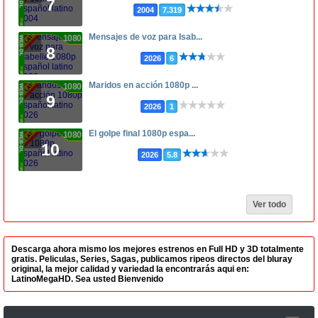
7
2004
7.319
Mensajes de voz para Isab...
1080p
8
2026
6
Maridos en acción 1080p ...
1080p
9
2026
1
El golpe final 1080p espa...
1080p
10
2026
5.8
Ver todo
Descarga ahora mismo los mejores estrenos en Full HD y 3D totalmente
gratis. Peliculas, Series, Sagas, publicamos ripeos directos del bluray
original, la mejor calidad y variedad la encontrarás aqui en:
LatinoMegaHD. Sea usted Bienvenido