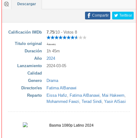
Descargar
Compartir
Twittear
Calificación IMDb
7.75
/10 - Votos 8
Titulo original
بسمة
Duración
1h 45m
Año
2024
Lanzamiento
2024-03-05
Calidad
Genero
Drama
Director/es
Fatima AlBanawi
Reparto
Eissa Hafiz
,
Fatima AlBanawi
,
Mai Hakeem
,
Mohammed Fawzi
,
Terad Sindi
,
Yasir AlSasi