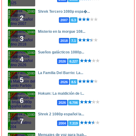
1080p
Shrek Tercero 1080p espa�...
2
2007
6.3
Misterio en la morgue 108...
1080p
3
2018
7.1
Sueños galácticos 1080p...
1080p
4
2026
6.227
La Familia Del Barrio: La...
1080p
5
2026
8.5
Hokum: La maldición de l...
1080p
6
2026
6.706
Shrek 2 1080p español la...
1080p
7
2004
7.319
Mensajes de voz para Isab...
1080p