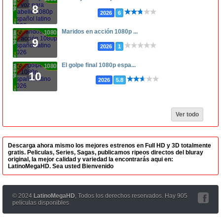
8
2026
6
Maridos en acción 1080p ...
1080p
9
2026
1
El golpe final 1080p espa...
1080p
10
2026
5.8
Ver todo
Descarga ahora mismo los mejores estrenos en Full HD y 3D totalmente
gratis. Peliculas, Series, Sagas, publicamos ripeos directos del bluray
original, la mejor calidad y variedad la encontrarás aqui en:
LatinoMegaHD. Sea usted Bienvenido
© 2024
LatinoMegaHD
, Todos los derechos reservados. Hay 905
películas disponibles