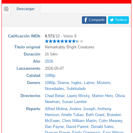
Descargar
Compartir
Twittear
Calificación IMDb
8.571
/10 - Votos 9
Titulo original
Remarkably Bright Creatures
Duración
1h 54m
Año
2026
Lanzamiento
2026-05-07
Calidad
1080p
Genero
1080p
,
Drama
,
Ingles
,
Latino
,
Misterio
,
Novedades
,
Subtitulado
Director/es
Chad Belair
,
Laurie Mirsky
,
Marlon Hero
,
Olivia
Newman
,
Susan Lambie
Reparto
Alfred Molina
,
Andres Joseph
,
Anthony
Harrison
,
Arielle Tuliao
,
Beth Grant
,
Brandon
McEwan
,
Chris William Martin
,
Colm Meaney
,
Dan Payne
,
David Parent
,
Donald Sales
,
Duncan Fraser
,
Emily Giannozio
,
Ezra Wilson
,