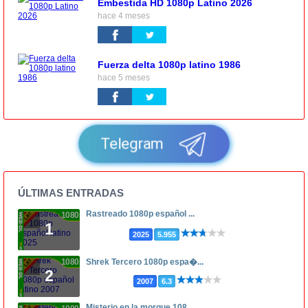
Embestida HD 1080p Latino 2026
hace 4 meses
Fuerza delta 1080p latino 1986
hace 5 meses
Telegram
ÚLTIMAS ENTRADAS
Rastreado 1080p español ...
1080p
1
2025
5.955
1080p
Shrek Tercero 1080p espa�...
2
2007
6.3
Misterio en la morgue 108...