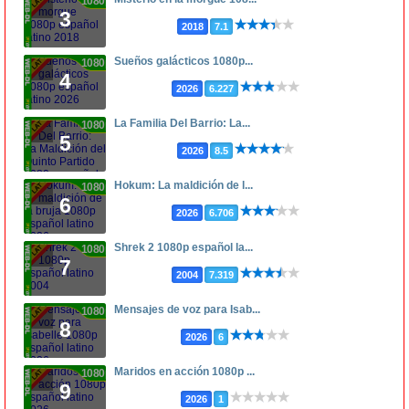
1080p
3
2018
7.1
Sueños galácticos 1080p...
1080p
4
2026
6.227
La Familia Del Barrio: La...
1080p
5
2026
8.5
Hokum: La maldición de l...
1080p
6
2026
6.706
Shrek 2 1080p español la...
1080p
7
2004
7.319
Mensajes de voz para Isab...
1080p
8
2026
6
Maridos en acción 1080p ...
1080p
9
2026
1