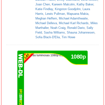
Joan Chen
,
Kareem Malcolm
,
Kathy Baker
,
Katie Findlay
,
Kingston Goodjohn
,
Laura
Harris
,
Lewis Pullman
,
Mapuana Makia
,
Meghan Heffern
,
Michael Adamthwaite
,
Michael Delleva
,
Michael Karl Richards
,
Miles
Marthaller
,
Noah Craig
,
Ronald Dario
,
Sally
Field
,
Sasha Williams
,
Shauna Johannesen
,
Sofia Black-D'Elia
,
Tim Howe
1080p