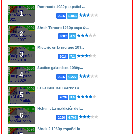
Rastreado 1080p español ...
1080p
1
2025
5.955
1080p
Shrek Tercero 1080p espa�...
2
2007
6.3
Misterio en la morgue 108...
1080p
3
2018
7.1
Sueños galácticos 1080p...
1080p
4
2026
6.227
La Familia Del Barrio: La...
1080p
5
2026
8.5
Hokum: La maldición de l...
1080p
6
2026
6.706
Shrek 2 1080p español la...
1080p