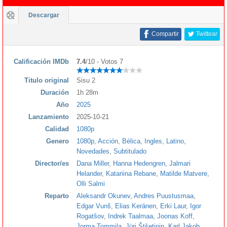
Descargar
Compartir
Twittear
Calificación IMDb
7.4
/10 - Votos 7
Titulo original
Sisu 2
Duración
1h 28m
Año
2025
Lanzamiento
2025-10-21
Calidad
1080p
Genero
1080p
,
Acción
,
Bélica
,
Ingles
,
Latino
,
Novedades
,
Subtitulado
Director/es
Dana Miller
,
Hanna Hedengren
,
Jalmari
Helander
,
Katariina Rebane
,
Matilde Matvere
,
Olli Salmi
Reparto
Aleksandr Okunev
,
Andres Puustusmaa
,
Edgar Vunš
,
Elias Keränen
,
Erki Laur
,
Igor
Rogatšov
,
Indrek Taalmaa
,
Joonas Koff
,
Jorma Tommila
,
Jüri Štšetinin
,
Karl Jakob