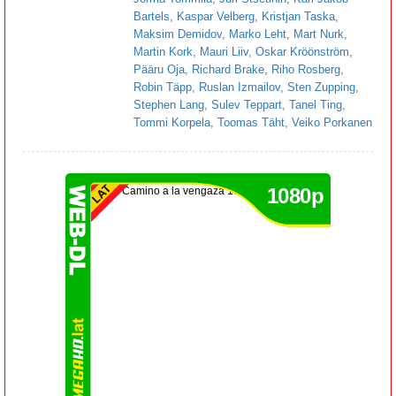
Bartels
,
Kaspar Velberg
,
Kristjan Taska
,
Maksim Demidov
,
Marko Leht
,
Mart Nurk
,
Martin Kork
,
Mauri Liiv
,
Oskar Kröönström
,
Pääru Oja
,
Richard Brake
,
Riho Rosberg
,
Robin Täpp
,
Ruslan Izmailov
,
Sten Zupping
,
Stephen Lang
,
Sulev Teppart
,
Tanel Ting
,
Tommi Korpela
,
Toomas Täht
,
Veiko Porkanen
1080p