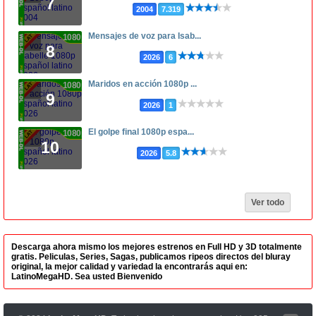
7
2004
7.319
Mensajes de voz para Isab...
1080p
8
2026
6
Maridos en acción 1080p ...
1080p
9
2026
1
El golpe final 1080p espa...
1080p
10
2026
5.8
Ver todo
Descarga ahora mismo los mejores estrenos en Full HD y 3D totalmente
gratis. Peliculas, Series, Sagas, publicamos ripeos directos del bluray
original, la mejor calidad y variedad la encontrarás aqui en:
LatinoMegaHD. Sea usted Bienvenido