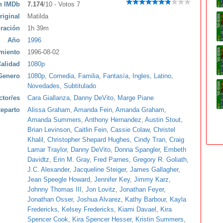
ón IMDb
7.174
/10 - Votos 7
riginal
Matilda
ración
1h 39m
Año
1996
miento
1996-08-02
alidad
1080p
Genero
1080p
,
Comedia
,
Familia
,
Fantasía
,
Ingles
,
Latino
,
Novedades
,
Subtitulado
ctor/es
Cara Giallanza
,
Danny DeVito
,
Marge Piane
eparto
Alissa Graham
,
Amanda Fein
,
Amanda Graham
,
Amanda Summers
,
Anthony Hernandez
,
Austin Stout
,
Brian Levinson
,
Caitlin Fein
,
Cassie Colaw
,
Christel
Khalil
,
Christopher Shepard Hughes
,
Cindy Tran
,
Craig
Lamar Traylor
,
Danny DeVito
,
Donna Spangler
,
Embeth
Davidtz
,
Erin M. Gray
,
Fred Parnes
,
Gregory R. Goliath
,
J.C. Alexander
,
Jacqueline Steiger
,
James Gallagher
,
Jean Speegle Howard
,
Jennifer Key
,
Jimmy Karz
,
Johnny Thomas III
,
Jon Lovitz
,
Jonathan Feyer
,
Jonathan Osser
,
Joshua Alvarez
,
Kathy Barbour
,
Kayla
Fredericks
,
Kelsey Fredericks
,
Kiami Davael
,
Kira
Spencer Cook
,
Kira Spencer Hesser
,
Kristin Summers
,