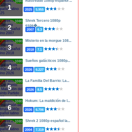
Rastreado 1080p español ...
1080p
1
2025
5.955
Shrek Tercero 1080p
1080p
espa�...
2
2007
6.3
Misterio en la morgue 108...
1080p
3
2018
7.1
Sueños galácticos 1080p...
1080p
4
2026
6.227
La Familia Del Barrio: La...
1080p
5
2026
8.5
Hokum: La maldición de l...
1080p
6
2026
6.706
Shrek 2 1080p español la...
1080p
7
2004
7.319