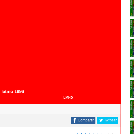
 latino 1996
LMHD
Compartir
Twittear