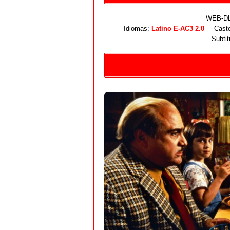
WEB-DL 
Idiomas:
Latino E-AC3 2.0
– Caste
Subtit