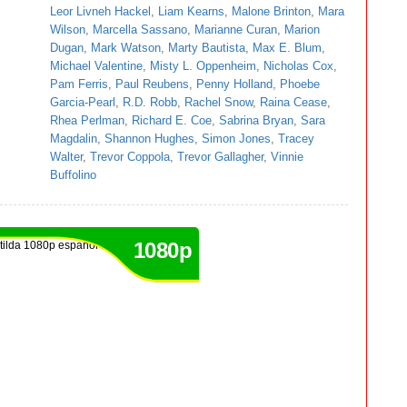
Leor Livneh Hackel
,
Liam Kearns
,
Malone Brinton
,
Mara
Wilson
,
Marcella Sassano
,
Marianne Curan
,
Marion
Dugan
,
Mark Watson
,
Marty Bautista
,
Max E. Blum
,
Michael Valentine
,
Misty L. Oppenheim
,
Nicholas Cox
,
Pam Ferris
,
Paul Reubens
,
Penny Holland
,
Phoebe
Garcia-Pearl
,
R.D. Robb
,
Rachel Snow
,
Raina Cease
,
Rhea Perlman
,
Richard E. Coe
,
Sabrina Bryan
,
Sara
Magdalin
,
Shannon Hughes
,
Simon Jones
,
Tracey
Walter
,
Trevor Coppola
,
Trevor Gallagher
,
Vinnie
Buffolino
1080p