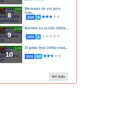
Mensajes de voz para
1080p
Isab...
8
2026
6
Maridos en acción 1080p ...
1080p
9
2026
1
El golpe final 1080p espa...
1080p
10
2026
5.8
Ver todo