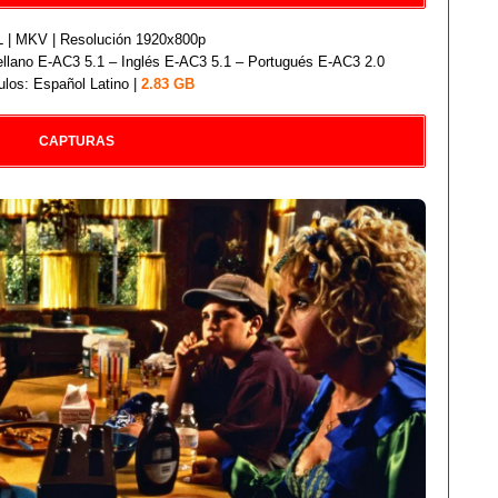
| MKV | Resolución 1920x800p
llano E-AC3 5.1 – Inglés E-AC3 5.1 – Portugués E-AC3 2.0
ulos: Español Latino |
2.83 GB
CAPTURAS