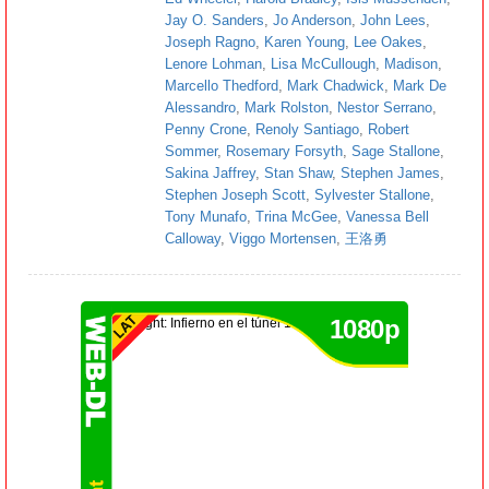
Jay O. Sanders
,
Jo Anderson
,
John Lees
,
Joseph Ragno
,
Karen Young
,
Lee Oakes
,
Lenore Lohman
,
Lisa McCullough
,
Madison
,
Marcello Thedford
,
Mark Chadwick
,
Mark De
Alessandro
,
Mark Rolston
,
Nestor Serrano
,
Penny Crone
,
Renoly Santiago
,
Robert
Sommer
,
Rosemary Forsyth
,
Sage Stallone
,
Sakina Jaffrey
,
Stan Shaw
,
Stephen James
,
Stephen Joseph Scott
,
Sylvester Stallone
,
Tony Munafo
,
Trina McGee
,
Vanessa Bell
Calloway
,
Viggo Mortensen
,
王洛勇
1080p