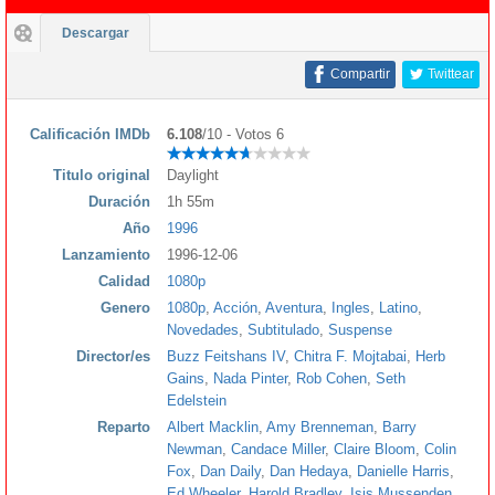
Descargar
Compartir
Twittear
Calificación IMDb
6.108
/10 - Votos 6
Titulo original
Daylight
Duración
1h 55m
Año
1996
Lanzamiento
1996-12-06
Calidad
1080p
Genero
1080p
,
Acción
,
Aventura
,
Ingles
,
Latino
,
Novedades
,
Subtitulado
,
Suspense
Director/es
Buzz Feitshans IV
,
Chitra F. Mojtabai
,
Herb
Gains
,
Nada Pinter
,
Rob Cohen
,
Seth
Edelstein
Reparto
Albert Macklin
,
Amy Brenneman
,
Barry
Newman
,
Candace Miller
,
Claire Bloom
,
Colin
Fox
,
Dan Daily
,
Dan Hedaya
,
Danielle Harris
,
Ed Wheeler
,
Harold Bradley
,
Isis Mussenden
,