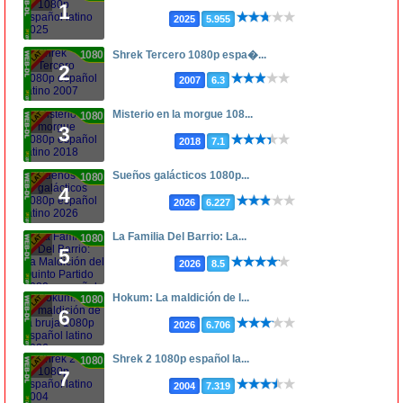
1
2025
5.955
1080p
Shrek Tercero 1080p espa�...
2
2007
6.3
Misterio en la morgue 108...
1080p
3
2018
7.1
Sueños galácticos 1080p...
1080p
4
2026
6.227
La Familia Del Barrio: La...
1080p
5
2026
8.5
Hokum: La maldición de l...
1080p
6
2026
6.706
Shrek 2 1080p español la...
1080p
7
2004
7.319