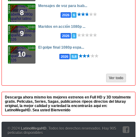
Mensajes de voz para Isab...
1080p
8
2026
6
Maridos en acción 1080p ...
1080p
9
2026
1
El golpe final 1080p espa...
1080p
10
2026
5.8
Ver todo
Descarga ahora mismo los mejores estrenos en Full HD y 3D totalmente
gratis. Peliculas, Series, Sagas, publicamos ripeos directos del bluray
original, la mejor calidad y variedad la encontrarás aqui en:
LatinoMegaHD. Sea usted Bienvenido
© 2024
LatinoMegaHD
, Todos los derechos reservados. Hay 905
películas disponibles