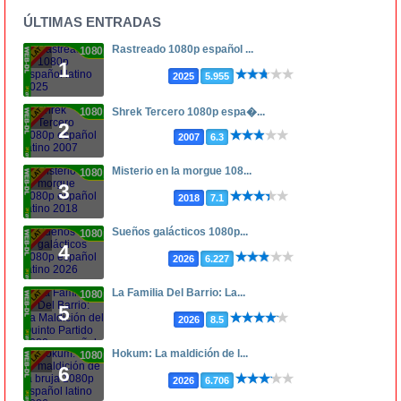
ÚLTIMAS ENTRADAS
Rastreado 1080p español ...
1080p
1
2025
5.955
1080p
Shrek Tercero 1080p espa�...
2
2007
6.3
Misterio en la morgue 108...
1080p
3
2018
7.1
Sueños galácticos 1080p...
1080p
4
2026
6.227
La Familia Del Barrio: La...
1080p
5
2026
8.5
Hokum: La maldición de l...
1080p
6
2026
6.706