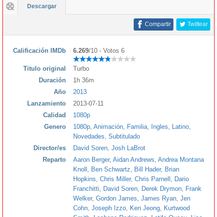
Descargar
Compartir
Twittear
Calificación IMDb
6.269
/10 - Votos 6
Titulo original
Turbo
Duración
1h 36m
Año
2013
Lanzamiento
2013-07-11
Calidad
1080p
Genero
1080p
,
Animación
,
Familia
,
Ingles
,
Latino
,
Novedades
,
Subtitulado
Director/es
David Soren
,
Josh LaBrot
Reparto
Aaron Berger
,
Aidan Andrews
,
Andrea Montana
Knoll
,
Ben Schwartz
,
Bill Hader
,
Brian
Hopkins
,
Chris Miller
,
Chris Parnell
,
Dario
Franchitti
,
David Soren
,
Derek Drymon
,
Frank
Welker
,
Gordon James
,
James Ryan
,
Jen
Cohn
,
Joseph Izzo
,
Ken Jeong
,
Kurtwood