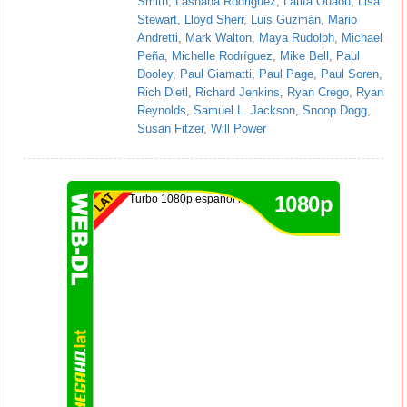
Smith
,
Lashana Rodriguez
,
Latifa Ouaou
,
Lisa
Stewart
,
Lloyd Sherr
,
Luis Guzmán
,
Mario
Andretti
,
Mark Walton
,
Maya Rudolph
,
Michael
Peña
,
Michelle Rodríguez
,
Mike Bell
,
Paul
Dooley
,
Paul Giamatti
,
Paul Page
,
Paul Soren
,
Rich Dietl
,
Richard Jenkins
,
Ryan Crego
,
Ryan
Reynolds
,
Samuel L. Jackson
,
Snoop Dogg
,
Susan Fitzer
,
Will Power
1080p