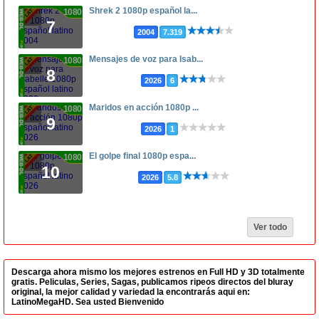
Shrek 2 1080p español la...
1080p
7
2004
7.319
Mensajes de voz para Isab...
1080p
8
2026
6
Maridos en acción 1080p ...
1080p
9
2026
1
El golpe final 1080p espa...
1080p
10
2026
5.8
Ver todo
Descarga ahora mismo los mejores estrenos en Full HD y 3D totalmente
gratis. Peliculas, Series, Sagas, publicamos ripeos directos del bluray
original, la mejor calidad y variedad la encontrarás aqui en:
LatinoMegaHD. Sea usted Bienvenido