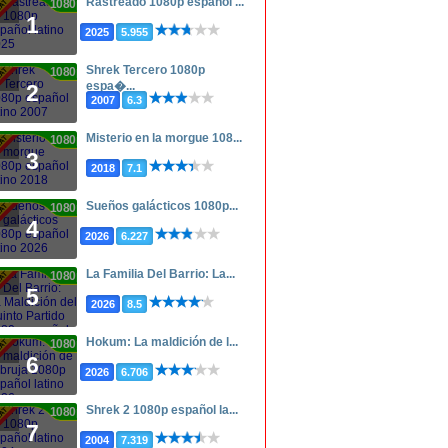
Rastreado 1080p español ...
1080p
1
2025
5.955
Shrek Tercero 1080p
1080p
espa�...
2
2007
6.3
Misterio en la morgue 108...
1080p
3
2018
7.1
Sueños galácticos 1080p...
1080p
4
2026
6.227
La Familia Del Barrio: La...
1080p
5
2026
8.5
Hokum: La maldición de l...
1080p
6
2026
6.706
Shrek 2 1080p español la...
1080p
7
2004
7.319