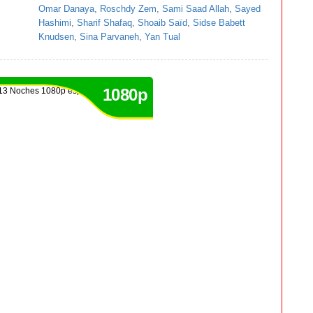
Omar Danaya
,
Roschdy Zem
,
Sami Saad Allah
,
Sayed
Hashimi
,
Sharif Shafaq
,
Shoaib Saïd
,
Sidse Babett
Knudsen
,
Sina Parvaneh
,
Yan Tual
1080p