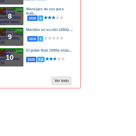
Mensajes de voz para
1080p
Isab...
8
2026
6
Maridos en acción 1080p ...
1080p
9
2026
1
El golpe final 1080p espa...
1080p
10
2026
5.8
Ver todo