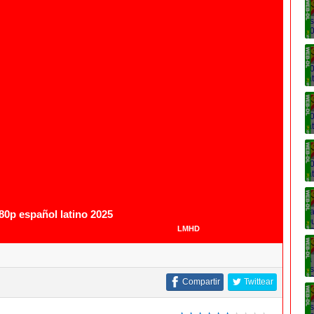
1080p
80p español latino 2025
LMHD
Compartir
Twittear