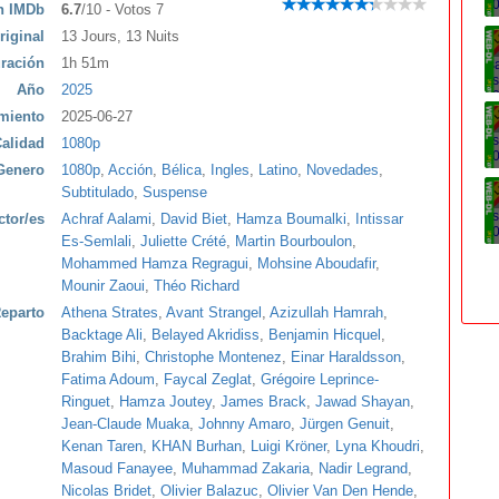
ón IMDb
6.7
/10 - Votos 7
riginal
13 Jours, 13 Nuits
ración
1h 51m
Año
2025
miento
2025-06-27
alidad
1080p
Genero
1080p
,
Acción
,
Bélica
,
Ingles
,
Latino
,
Novedades
,
Subtitulado
,
Suspense
ctor/es
Achraf Aalami
,
David Biet
,
Hamza Boumalki
,
Intissar
Es-Semlali
,
Juliette Crété
,
Martin Bourboulon
,
Mohammed Hamza Regragui
,
Mohsine Aboudafir
,
Mounir Zaoui
,
Théo Richard
eparto
Athena Strates
,
Avant Strangel
,
Azizullah Hamrah
,
Backtage Ali
,
Belayed Akridiss
,
Benjamin Hicquel
,
Brahim Bihi
,
Christophe Montenez
,
Einar Haraldsson
,
Fatima Adoum
,
Faycal Zeglat
,
Grégoire Leprince-
Ringuet
,
Hamza Joutey
,
James Brack
,
Jawad Shayan
,
Jean-Claude Muaka
,
Johnny Amaro
,
Jürgen Genuit
,
Kenan Taren
,
KHAN Burhan
,
Luigi Kröner
,
Lyna Khoudri
,
Masoud Fanayee
,
Muhammad Zakaria
,
Nadir Legrand
,
Nicolas Bridet
,
Olivier Balazuc
,
Olivier Van Den Hende
,